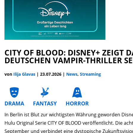
CITY OF BLOOD: DISNEY+ ZEIGT D
DEUTSCHEN VAMPIR-THRILLER SE
von
Ilija Glavas
|
23.07.2026
|
News
,
Streaming
DRAMA
FANTASY
HORROR
In Berlin ist Blut zur wichtigsten Währung geworden Dis
Hulu Original Serie CITY OF BLOOD veröffentlicht. Die acht
September und verbindet eine dystopische Zukunftsvision