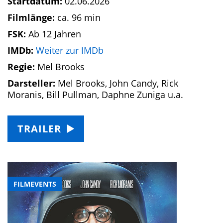
Startdatum:
02.06.2026
Filmlänge:
ca. 96 min
FSK:
Ab 12 Jahren
IMDb:
Weiter zur IMDb
Regie:
Mel Brooks
Darsteller:
Mel Brooks, John Candy, Rick
Moranis, Bill Pullman, Daphne Zuniga u.a.
TRAILER
FILMEVENTS