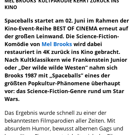
MEL BROOKS’ KULTPARODIE KEHRT ZURÜCK INS
KINO
Spaceballs startet am 02. Juni im Rahmen der
Kino-Event-Reihe BEST OF CINEMA erneut auf
der großen Leinwand. Die Science-Fiction-
Komödie von
Mel Brooks
wird dabei
restauriert in 4K zurück ins Kino gebracht.
Nach Kultklassikern wie Frankenstein Junior
oder „Der wilde wilde Westen“ nahm sich
Brooks 1987 mit „Spaceballs“ eines der
größten Popkultur-Phänomene überhaupt
vor: das Science-Fiction-Genre rund um Star
Wars.
Das Ergebnis wurde schnell zu einer der
bekanntesten Filmparodien aller Zeiten. Mit
absurdem Humor, bewusst albernen Gags und