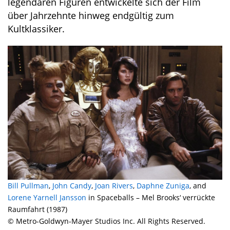
legendären Figuren entwickelte sich der Film
über Jahrzehnte hinweg endgültig zum
Kultklassiker.
Bill Pullman
,
John Candy
,
Joan Rivers
,
Daphne Zuniga
, and
Lorene Yarnell Jansson
in Spaceballs – Mel Brooks‘ verrückte
Raumfahrt (1987)
© Metro-Goldwyn-Mayer Studios Inc. All Rights Reserved.