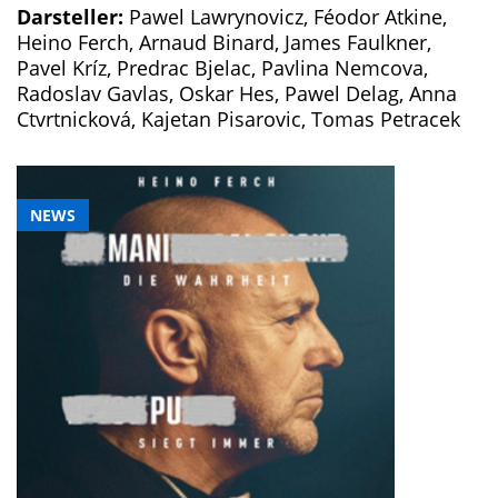
Darsteller:
Pawel Lawrynovicz, Féodor Atkine,
Heino Ferch, Arnaud Binard, James Faulkner,
Pavel Kríz, Predrac Bjelac, Pavlina Nemcova,
Radoslav Gavlas, Oskar Hes, Pawel Delag, Anna
Ctvrtnicková, Kajetan Pisarovic, Tomas Petracek
NEWS