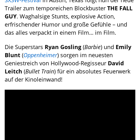
SXSW-Festival
in Austin, Texas folgt nun der neue
Trailer zum temporeichen Blockbuster
THE FALL
GUY
. Waghalsige Stunts, explosive Action,
erfrischender Humor und große Gefühle – und
das alles verpackt in einem Film… im Film.
Die Superstars
Ryan Gosling
(
Barbie
) und
Emily
Blunt
(
Oppenheimer
) sorgen im neuesten
Geniestreich von Hollywood-Regisseur
David
Leitch
(
Bullet Train
) für ein absolutes Feuerwerk
auf der Kinoleinwand!