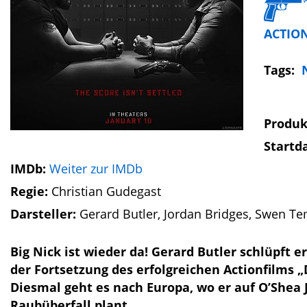
ACTIO
Tags:
Produk
Startd
IMDb:
Weiter zur IMDb
Regie:
Christian Gudegast
Darsteller:
Gerard Butler, Jordan Bridges, Swen T
Big Nick ist wieder da! Gerard Butler schlüpft e
der Fortsetzung des erfolgreichen Actionfilms „
Diesmal geht es nach Europa, wo er auf O’Shea J
Raubüberfall plant.