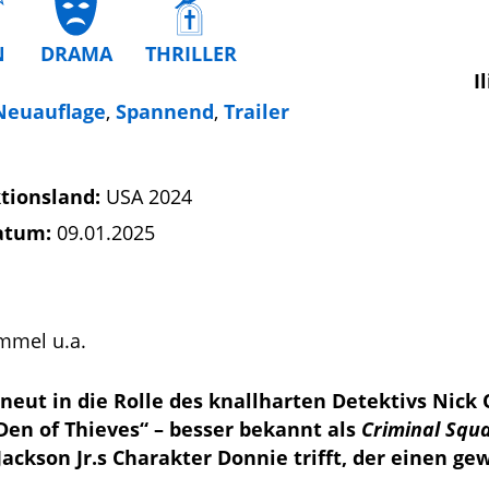
N
DRAMA
THRILLER
I
Neuauflage
,
Spannend
,
Trailer
tionsland:
USA 2024
atum:
09.01.2025
emmel u.a.
rneut in die Rolle des knallharten Detektivs Nick 
Den of Thieves“ – besser bekannt als
Criminal Squ
ackson Jr.s Charakter Donnie trifft, der einen ge