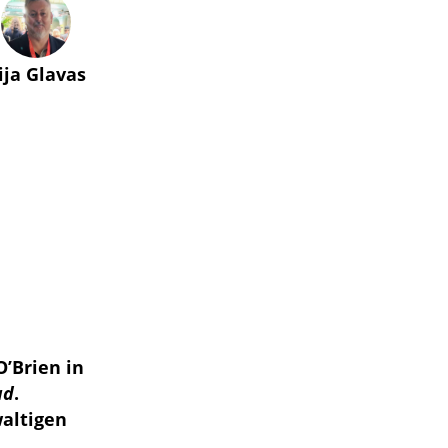
lija Glavas
O’Brien in
ad
.
waltigen