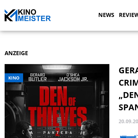
NEWS
REVIE
ANZEIGE
GER
KINO
CRIM
„DEN
SPA
20.09.2