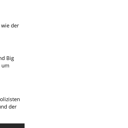
 wie der
nd Big
t, um
olizisten
und der