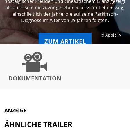
nostalgischer Freuden und cineastischem Glanz gezeigt
als auch sein nie zuvor gesehener privater Lebensweg,
einschließlich der Jahre, die auf seine Parkinson-
Diagnose im Alter von 29 Jahren folgten.
© AppleTV
ZUM ARTIKEL
DOKUMENTATION
ANZEIGE
ÄHNLICHE TRAILER