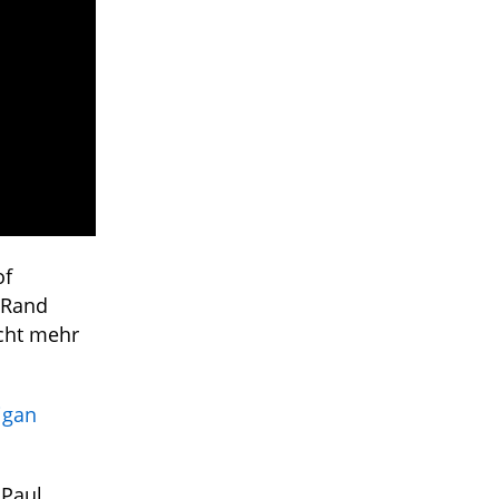
of
 Rand
icht mehr
igan
 Paul