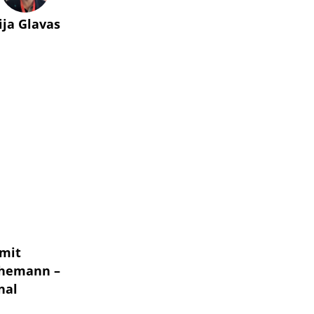
lija Glavas
 mit
Ehemann –
nal