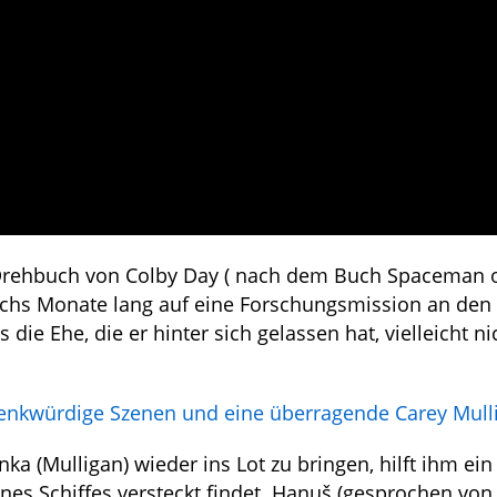
Drehbuch von Colby Day ( nach dem Buch Spaceman 
sechs Monate lang auf eine Forschungsmission an den
die Ehe, die er hinter sich gelassen hat, vielleicht n
r denkwürdige Szenen und eine überragende Carey Mull
nka (Mulligan) wieder ins Lot zu bringen, hilft ihm ein
nes Schiffes versteckt findet. Hanuš (gesprochen von