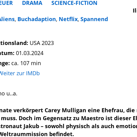
EUER
DRAMA
SCIENCE-FICTION
I
Aliens
,
Buchadaption
,
Netflix
,
Spannend
tionsland:
USA 2023
atum:
01.03.2024
nge:
ca. 107 min
Weiter zur IMDb
o u..a.
ate verkörpert Carey Mulligan eine Ehefrau, die
uss. Doch im Gegensatz zu Maestro ist dieser 
stronaut Jakub – sowohl physisch als auch emotio
 Weltraummission befindet.