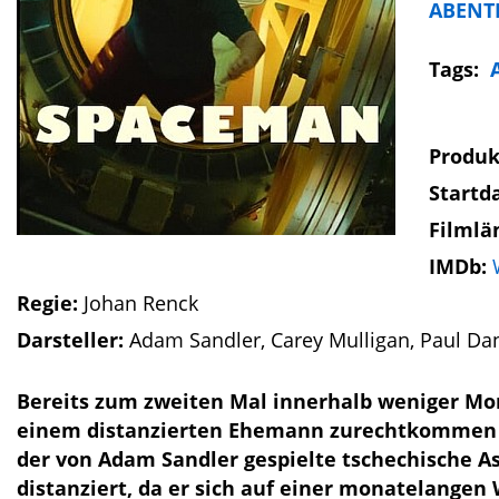
ABENT
Tags:
Produk
Startd
Filmlä
IMDb:
Regie:
Johan Renck
Darsteller:
Adam Sandler, Carey Mulligan, Paul Dan
Bereits zum zweiten Mal innerhalb weniger Mon
einem distanzierten Ehemann zurechtkommen m
der von Adam Sandler gespielte tschechische A
distanziert, da er sich auf einer monatelangen