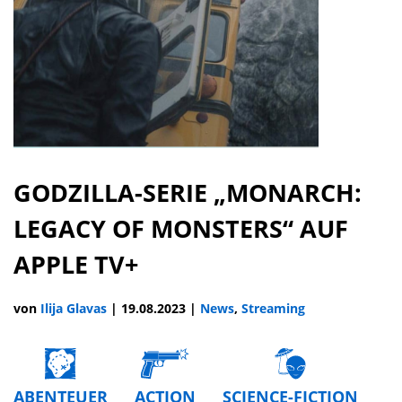
GODZILLA-SERIE „MONARCH:
LEGACY OF MONSTERS“ AUF
APPLE TV+
von
Ilija Glavas
|
19.08.2023
|
News
,
Streaming
ABENTEUER
ACTION
SCIENCE-FICTION