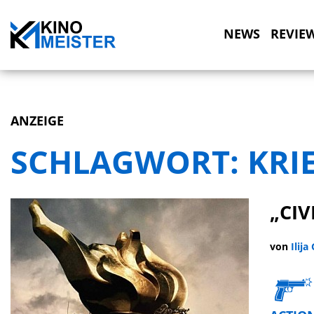
NEWS
REVIE
ANZEIGE
SCHLAGWORT:
KRI
„CIV
von
Ilija