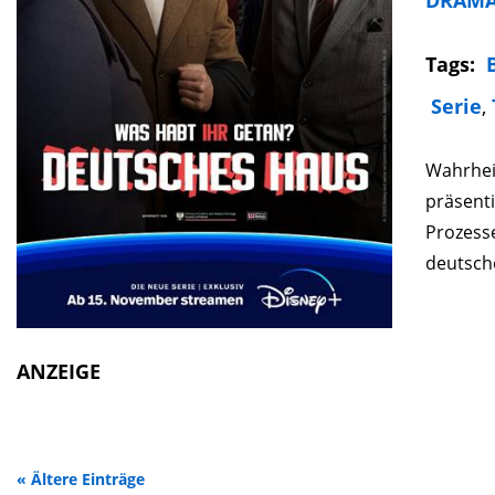
Tags:
Serie
,
Wahrheit
präsenti
Prozesse
deutsche
ANZEIGE
« Ältere Einträge