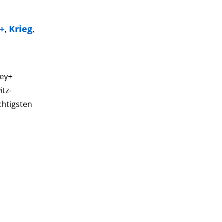
+
,
Krieg
,
ney+
itz-
chtigsten