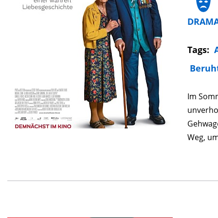
DRAM
Tags:
Beruh
Im Somme
unverhof
Gehwage
Weg, um