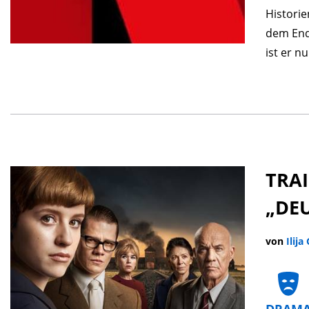
Historie
dem End
ist er n
TRAI
„DE
von
Ilija
DRAM