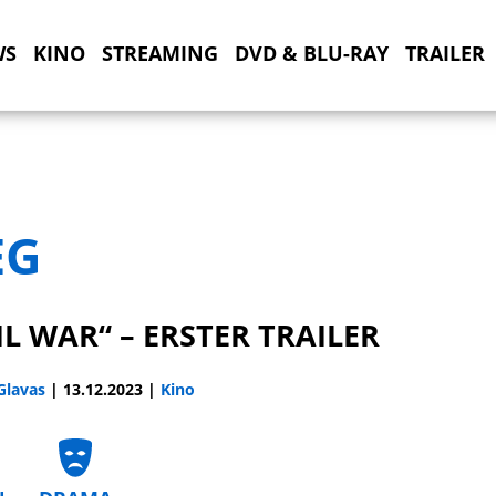
WS
KINO
STREAMING
DVD & BLU-RAY
TRAILER
EG
IL WAR“ – ERSTER TRAILER
 Glavas
|
13.12.2023
|
Kino