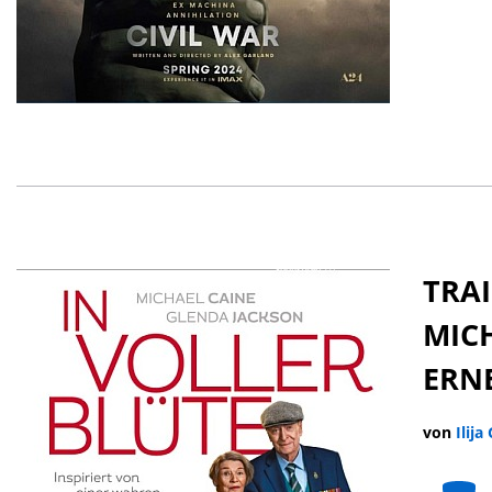
TRAI
MIC
ERN
von
Ilija