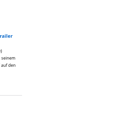
railer
e)
it seinem
 auf den