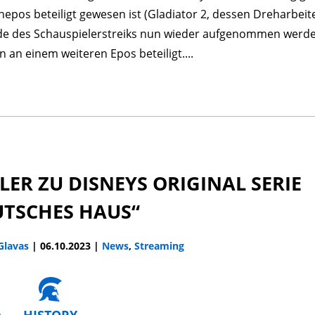
nepos beteiligt gewesen ist (Gladiator 2, dessen Dreharbei
e des Schauspielerstreiks nun wieder aufgenommen werde
un an einem weiteren Epos beteiligt....
LER ZU DISNEYS ORIGINAL SERIE
UTSCHES HAUS“
 Glavas
|
06.10.2023
|
News
,
Streaming
A
HISTORY