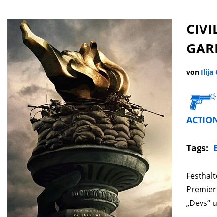
CIVI
GAR
von
Ilija
ACTIO
Tags:
Festhalt
Premiere
„Devs“ u