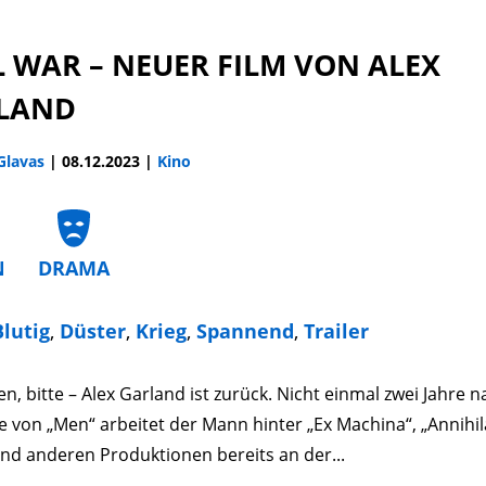
L WAR – NEUER FILM VON ALEX
LAND
 Glavas
|
08.12.2023
|
Kino
N
DRAMA
Blutig
,
Düster
,
Krieg
,
Spannend
,
Trailer
en, bitte – Alex Garland ist zurück. Nicht einmal zwei Jahre 
 von „Men“ arbeitet der Mann hinter „Ex Machina“, „Annihil
nd anderen Produktionen bereits an der...