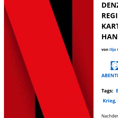
DEN
REG
KAR
HAN
von
Ilija
ABENT
Tags:
Krieg
,
Nachdem