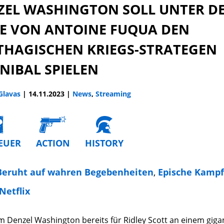
ZEL WASHINGTON SOLL UNTER D
IE VON ANTOINE FUQUA DEN
THAGISCHEN KRIEGS-STRATEGEN
NIBAL SPIELEN
 Glavas
|
14.11.2023
|
News
,
Streaming
EUER
ACTION
HISTORY
Beruht auf wahren Begebenheiten
,
Epische Kamp
Netflix
 Denzel Washington bereits für Ridley Scott an einem giga