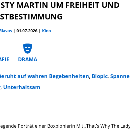
ISTY MARTIN UM FREIHEIT UND
BSTBESTIMMUNG
 Glavas
|
01.07.2026
|
Kino
AFIE
DRAMA
Beruht auf wahren Begebenheiten
,
Biopic
,
Spanne
r
,
Unterhaltsam
gende Porträt einer Boxpionierin Mit „That’s Why The Lady