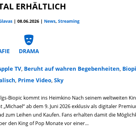
TAL ERHÄLTLICH
 Glavas
|
08.06.2026
|
News
,
Streaming
AFIE
DRAMA
Apple TV
,
Beruht auf wahren Begebenheiten
,
Biop
alisch
,
Prime Video
,
Sky
olgs-Biopic kommt ins Heimkino Nach seinem weltweiten Kin
t „Michael“ ab dem 9. Juni 2026 exklusiv als digitaler Premi
d zum Leihen und Kaufen. Fans erhalten damit die Möglichk
ber den King of Pop Monate vor einer...