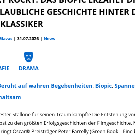
LAUBLICHE GESCHICHTE HINTER 
MKLASSIKER
 Glavas
|
31.07.2026
|
News
AFIE
DRAMA
Beruht auf wahren Begebenheiten
,
Biopic
,
Spanne
haltsam
vester Stallone für seinen Traum kämpfte Die Entstehung v
lbst zu den größten Erfolgsgeschichten der Filmgeschichte. M
ingt Oscar®-Preisträger Peter Farrelly (Green Book – Eine