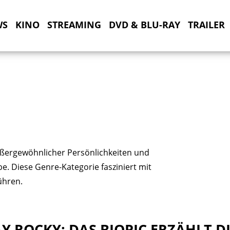
WS
KINO
STREAMING
DVD & BLU-RAY
TRAILER
 außergewöhnlicher Persönlichkeiten und
. Diese Genre-Kategorie fasziniert mit
ühren.
AY ROCKY: DAS BIOPIC ERZÄHLT D