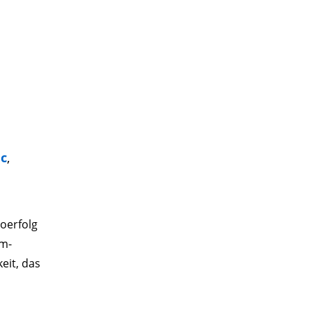
ic
,
oerfolg
um-
eit, das