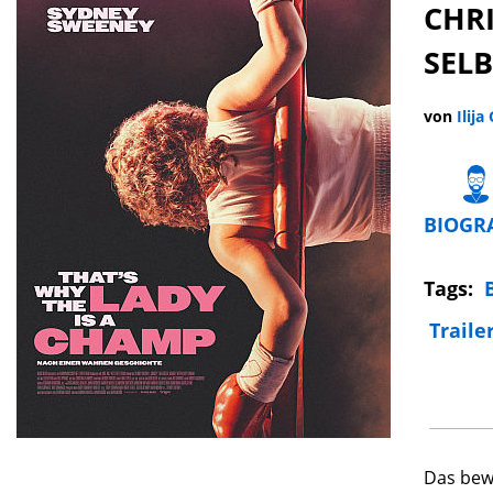
CHR
SEL
von
Ilija
BIOGR
Tags:
Traile
Das bewe