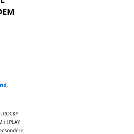
DEM
nd
,
on ROCKY
it I PLAY
 besondere