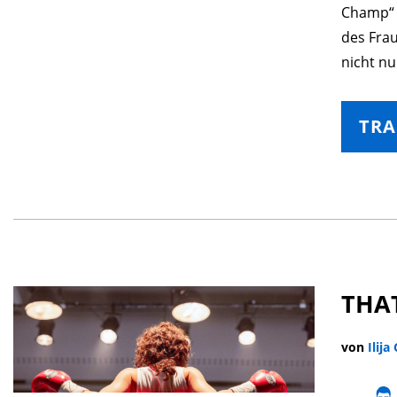
Champ“ 
des Fra
nicht nu
TRA
THAT
von
Ilija