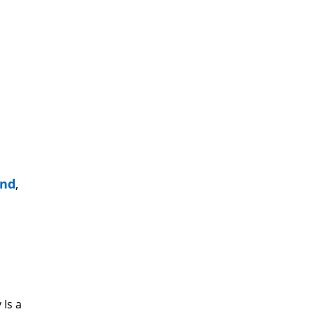
nd
,
 Is a