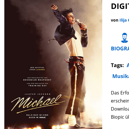
DIGI
von
Ilija
BIOGR
Tags:
Musik
Das Erf
erschein
Downloa
Biopic ü