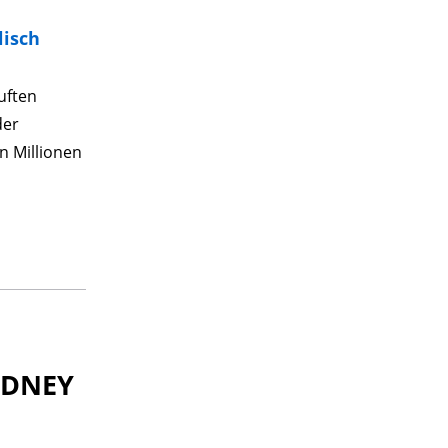
lisch
uften
der
n Millionen
YDNEY