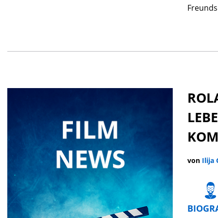
Freundsc
ROL
LEB
KOM
von
Ilija
BIOGR