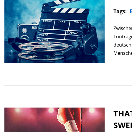
Tags:
Zwische
Tonträge
deutsche
Menschen
THAT
SWE