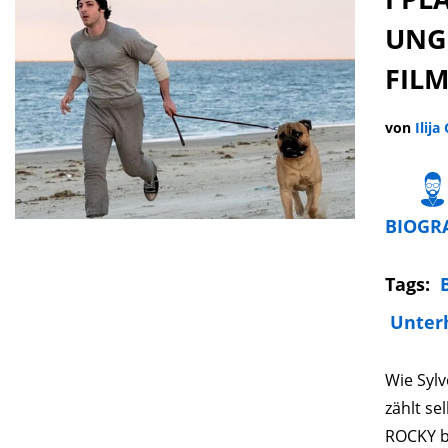
UNG
FIL
von
Ilija
BIOGR
Tags:
Unter
Wie Syl
zählt se
ROCKY br