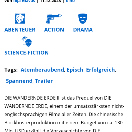
von
Ilija Glavas
|
11.12.2023
|
Kino
ABENTEUER
ACTION
DRAMA
SCIENCE-FICTION
Tags:
Atemberaubend
,
Episch
,
Erfolgreich
,
Spannend
,
Trailer
DIE WANDERNDE ERDE II ist das Prequel von DIE
WANDERNDE ERDE, einem der umsatzstärksten nicht-
englischsprachigen Filme aller Zeiten. Die chinesische
Blockbusterproduktion mit einem Budget von ca. 130
Mio. USD erzählt die Vorgeschichte von DIE