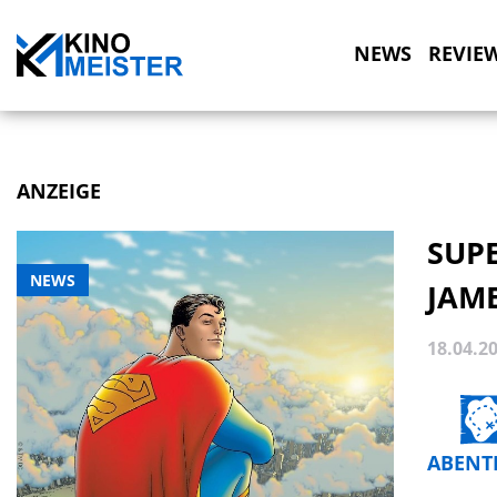
NEWS
REVIE
ANZEIGE
SUP
NEWS
JAM
18.04.2
ABENT