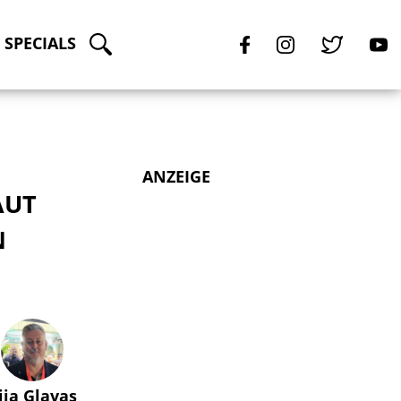
SPECIALS
ANZEIGE
AUT
N
lija Glavas