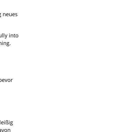
g neues
lly into
ning.
bevor
leißig
davon