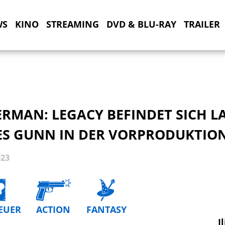
WS
KINO
STREAMING
DVD & BLU-RAY
TRAILER
ERMAN: LEGACY BEFINDET SICH L
ES GUNN IN DER VORPRODUKTIO
023
EUER
ACTION
FANTASY
I