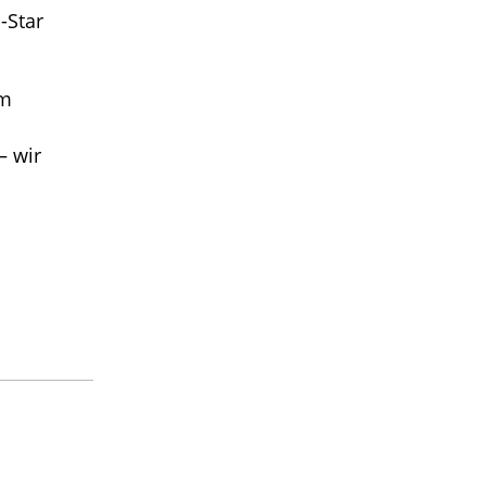
-Star
em
– wir