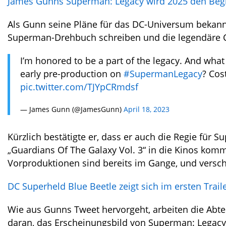
James Gunns Superman: Legacy wird 2025 den Beg
Als Gunn seine Pläne für das DC-Universum bekannt
Superman-Drehbuch schreiben und die legendäre Co
I’m honored to be a part of the legacy. And what
early pre-production on
#SupermanLegacy
? Cos
pic.twitter.com/TJYpCRmdsf
— James Gunn (@JamesGunn)
April 18, 2023
Kürzlich bestätigte er, dass er auch die Regie für
„Guardians Of The Galaxy Vol. 3“ in die Kinos komm
Vorproduktionen sind bereits im Gange, und versc
DC Superheld Blue Beetle zeigt sich im ersten Trail
Wie aus Gunns Tweet hervorgeht, arbeiten die Abte
daran, das Erscheinungsbild von Superman: Legacy 