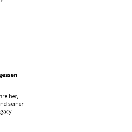
rgessen
hre her,
und seiner
egacy