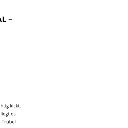
L –
tig kickt,
liegt es
 Trubel