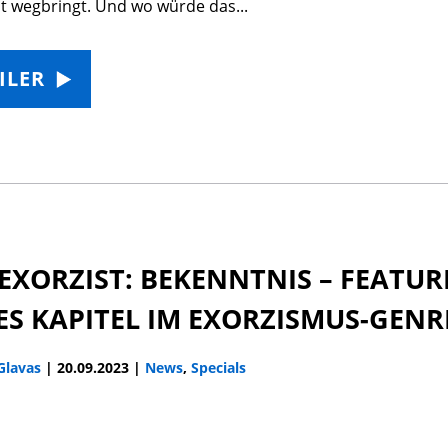
t wegbringt. Und wo würde das...
ILER
EXORZIST: BEKENNTNIS – FEATURE
ES KAPITEL IM EXORZISMUS-GENR
 Glavas
|
20.09.2023
|
News
,
Specials