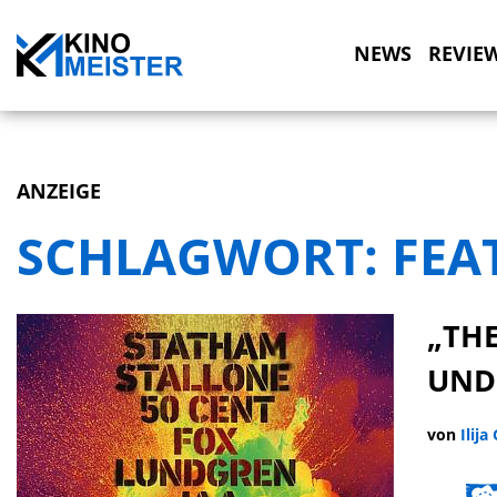
NEWS
REVIE
ANZEIGE
SCHLAGWORT:
FEA
„THE
UND
von
Ilija