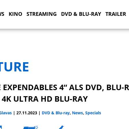
WS
KINO
STREAMING
DVD & BLU-RAY
TRAILER
TURE
 EXPENDABLES 4“ ALS DVD, BLU-
 4K ULTRA HD BLU-RAY
 Glavas
|
27.11.2023
|
DVD & Blu-ray
,
News
,
Specials