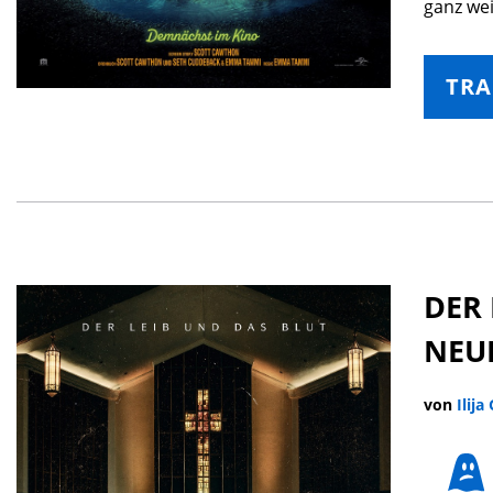
ganz wei
TRA
DER 
NEU
von
Ilija