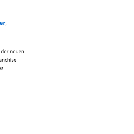
er
,
 der neuen
ranchise
es