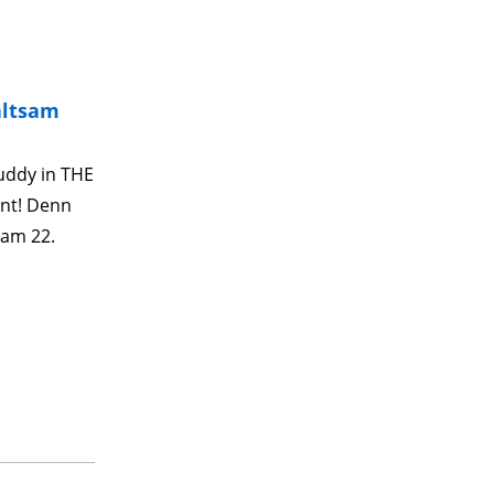
altsam
Buddy in THE
hnt! Denn
am 22.