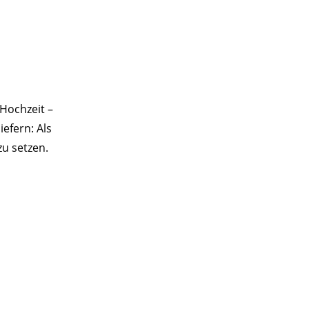
 Hochzeit –
efern: Als
zu setzen.