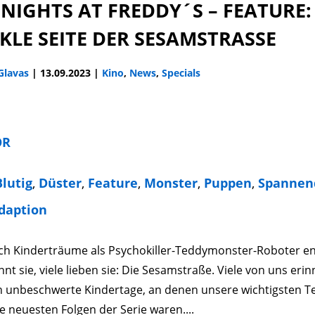
 NIGHTS AT FREDDY´S – FEATURE:
LE SEITE DER SESAMSTRASSE
 Glavas
|
13.09.2023
|
Kino
,
News
,
Specials
OR
Blutig
,
Düster
,
Feature
,
Monster
,
Puppen
,
Spannen
daption
ch Kinderträume als Psychokiller-Teddymonster-Roboter e
nnt sie, viele lieben sie: Die Sesamstraße. Viele von uns erin
n unbeschwerte Kindertage, an denen unsere wichtigsten T
e neuesten Folgen der Serie waren....