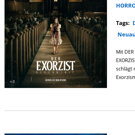
HORR
Tags:
Neuau
Mit DER
EXORZIST
schlägt 
Exorzism