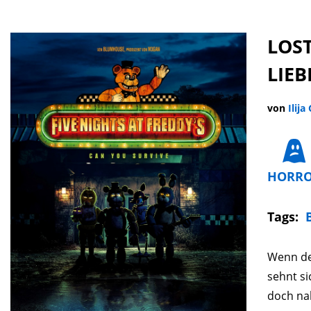
LOST
LIEB
von
Ilija
HORR
Tags:
Wenn der
sehnt si
doch nah