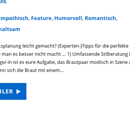
IE
Empathisch
,
Feature
,
Humorvoll
,
Romantisch
,
haltsam
splanung leicht gemacht? (Experten-)Tipps für die perfekte
 man es besser nicht macht … 1) Umfassende Stilberatung li
e/-in ist es eure Aufgabe, das Brautpaar modisch in Szene 
n sich die Braut mit einem...
ILER