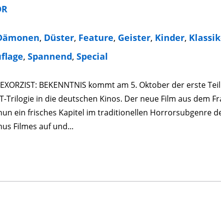
OR
Dämonen
,
Düster
,
Feature
,
Geister
,
Kinder
,
Klassik
flage
,
Spannend
,
Special
 EXORZIST: BEKENNTNIS kommt am 5. Oktober der erste Teil
-Trilogie in die deutschen Kinos. Der neue Film aus dem F
nun ein frisches Kapitel im traditionellen Horrorsubgenre d
us Filmes auf und...