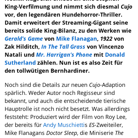
King-Verfilmung und nimmt sich diesmal
Cujo
vor, den legendären Hundehorror-Thriller.
Damit erweitert der Streaming-Gigant seine
bereits solide King-Bilanz, zu den Werken wie
Gerald’s Game
von
Mike Flanagan
,
1922
von
Zak Hilditch,
In The Tall Grass
von Vincenzo
Natali und
Mr. Harrigan’s Phone
mit
Donald
Sutherland
zählen. Nun ist es also Zeit für
den tollwütigen Bernhardiner.
Noch sind die Details zur neuen
Cujo
-Adaption
spärlich. Weder Autor noch Regisseur sind
bekannt, und auch die entscheidende tierische
Hauptrolle ist noch nicht besetzt. Was allerdings
feststeht: Produziert wird der Film von Roy Lee,
der bereits für
Andy Muschietti
s
ES
-Zweiteiler,
Mike Flanagans
Doctor Sleep
, die Miniserie
The