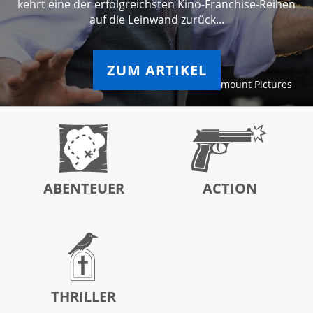
kehrt eine der erfolgreichsten Kino-Franchise-Reihen
auf die Leinwand zurück...
ZUM ARTIKEL
© Paramount Pictures
ABENTEUER
ACTION
THRILLER