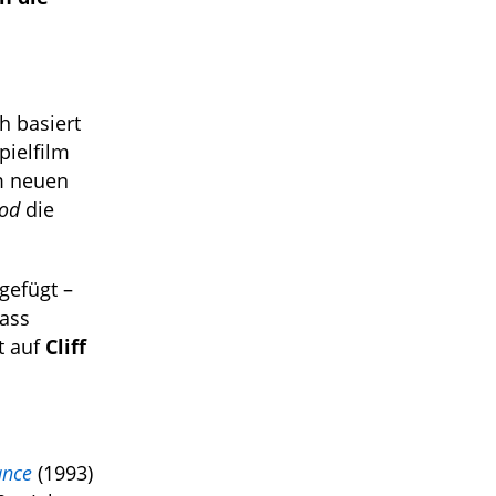
h basiert
pielfilm
im neuen
ood
die
gefügt –
dass
t auf
Cliff
ance
(1993)