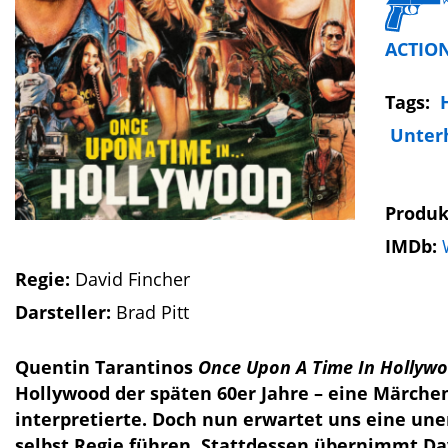
ACTIO
Tags:
Unter
Produk
IMDb:
Regie:
David Fincher
Darsteller:
Brad Pitt
Quentin Tarantinos
Once Upon A Time In Hollyw
Hollywood der späten 60er Jahre – eine Märche
interpretierte. Doch nun erwartet uns eine une
selbst Regie führen. Stattdessen übernimmt D