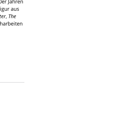
0er Jahren
igur aus
ter
,
The
eharbeiten