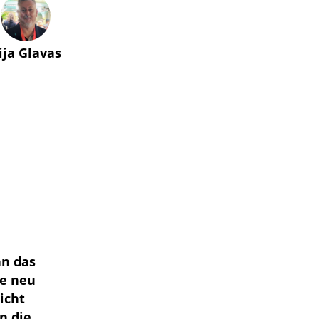
lija Glavas
an das
te neu
icht
n die