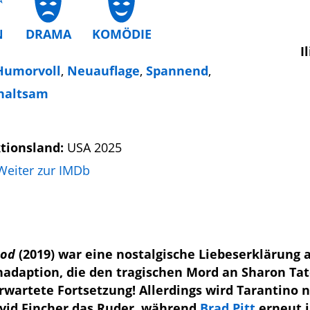
N
DRAMA
KOMÖDIE
I
Humorvoll
,
Neuauflage
,
Spannend
,
haltsam
tionsland:
USA 2025
Weiter zur IMDb
ood
(2019) war eine nostalgische Liebeserklärung 
nadaption, die den tragischen Mord an Sharon Ta
rwartete Fortsetzung! Allerdings wird Tarantino n
avid Fincher das Ruder, während
Brad Pitt
erneut i