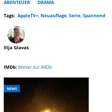
ABENTEUER
DRAMA
Tags:
AppleTV+
,
Neuauflage
,
Serie
,
Spannend
Ilija Glavas
IMDb:
Weiter zur IMDb
NEWS