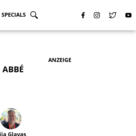
SPECIALS
ANZEIGE
– ABBÉ
lija Glavas