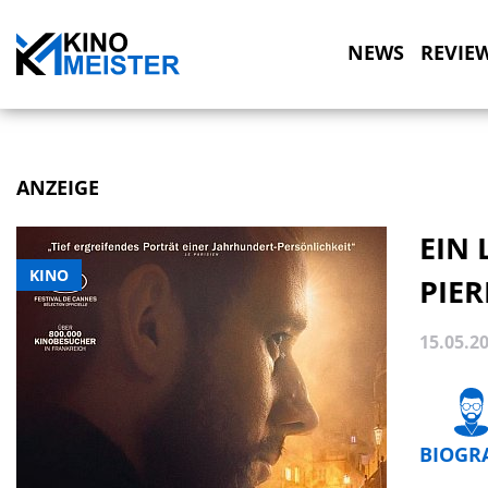
NEWS
REVIE
ANZEIGE
EIN 
KINO
PIER
15.05.2
BIOGR