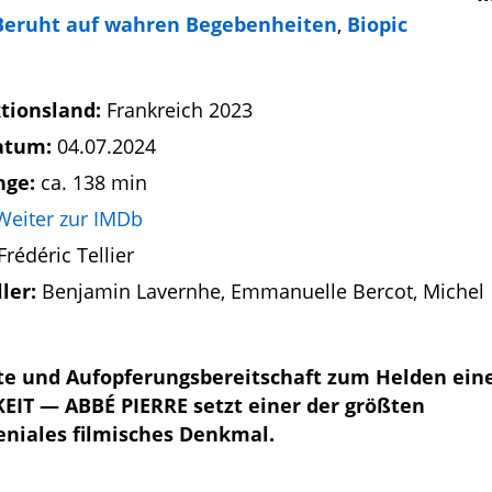
Beruht auf wahren Begebenheiten
,
Biopic
tionsland:
Frankreich 2023
atum:
04.07.2024
nge:
ca. 138 min
Weiter zur IMDb
Frédéric Tellier
ller:
Benjamin Lavernhe, Emmanuelle Bercot, Michel
üte und Aufopferungsbereitschaft zum Helden ein
IT — ABBÉ PIERRE setzt einer der größten
eniales filmisches Denkmal.