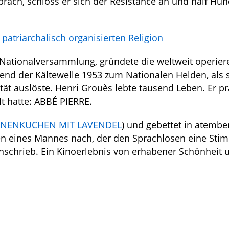
sbrach, schloss er sich der Résistance an und half Hu
 patriarchalisch organisierten Religion
Nationalversammlung, gründete die weltweit operie
nd der Kältewelle 1953 zum Nationalen Helden, als 
tät auslöste. Henri Grouès lebte tausend Leben. Er pr
t hatte: ABBÉ PIERRE.
RNENKUCHEN MIT LAVENDEL
) und gebettet in atemb
ben eines Mannes nach, der den Sprachlosen eine St
inschrieb. Ein Kinoerlebnis von erhabener Schönheit 