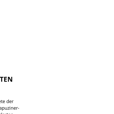
EN D
te der
apuziner-