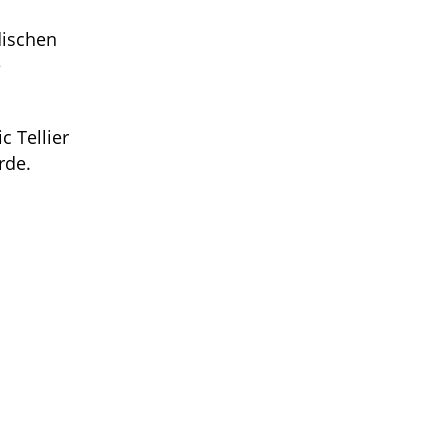
dischen
e
c Tellier
rde.