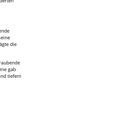
nderten
rende
seine
ägte die
eraubende
imme gab
und tiefem