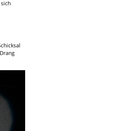
 sich
Schicksal
 Drang