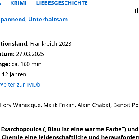
A
KRIMI
LIEBESGESCHICHTE
I
Spannend
,
Unterhaltsam
tionsland:
Frankreich 2023
atum:
27.03.2025
nge:
ca. 160 min
 12 Jahren
Weiter zur IMDb
allory Wanecque, Malik Frikah, Alain Chabat, Benoit P
 Exarchopoulos („Blau ist eine warme Farbe“) und
er Chemie eine leidenschaftliche und herausforde