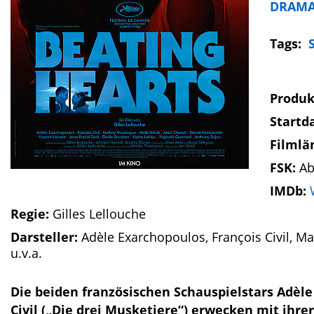
DRAM
Tags:
Produk
Startd
Filmlä
FSK:
Ab
IMDb:
Regie:
Gilles Lellouche
Darsteller:
Adèle Exarchopoulos, François Civil, M
u.v.a.
Die beiden französischen Schauspielstars Adèle
Civil („Die drei Musketiere“) erwecken mit ihr