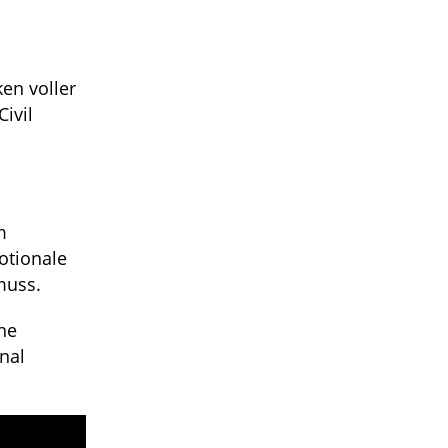
ken voller
ivil
m
otionale
muss.
ne
nal