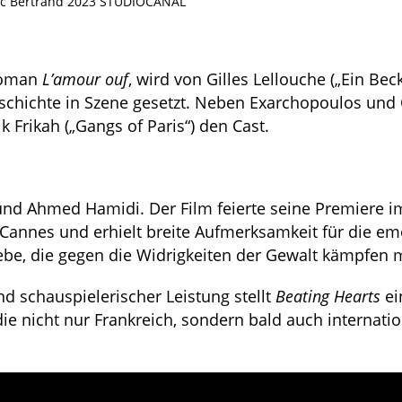
édric Bertrand 2023 STUDIOCANAL
 Roman
L’amour ouf
, wird von Gilles Lellouche („Ein Bec
schichte in Szene gesetzt. Neben Exarchopoulos und C
 Frikah („Gangs of Paris“) den Cast.
nd Ahmed Hamidi. Der Film feierte seine Premiere i
 Cannes und erhielt breite Aufmerksamkeit für die em
Liebe, die gegen die Widrigkeiten der Gewalt kämpfen 
d schauspielerischer Leistung stellt
Beating Hearts
ei
ie nicht nur Frankreich, sondern bald auch internatio