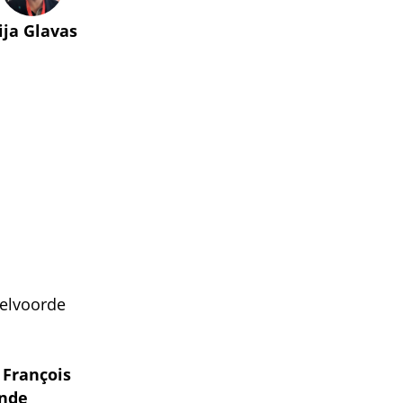
lija Glavas
oelvoorde
 François
rnde