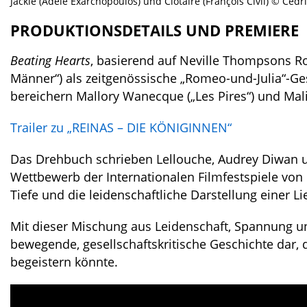
Jackie (Adèle Exarchopoulos) und Clotaire (François Civil) © C
PRODUKTIONSDETAILS UND PREMIERE
Beating Hearts
, basierend auf Neville Thompsons
Männer“) als zeitgenössische „Romeo-und-Julia“-Ge
bereichern Mallory Wanecque („Les Pires“) und Malik
Trailer zu „REINAS – DIE KÖNIGINNEN“
Das Drehbuch schrieben Lellouche, Audrey Diwan u
Wettbewerb der Internationalen Filmfestspiele von
Tiefe und die leidenschaftliche Darstellung einer 
Mit dieser Mischung aus Leidenschaft, Spannung un
bewegende, gesellschaftskritische Geschichte dar, d
begeistern könnte.