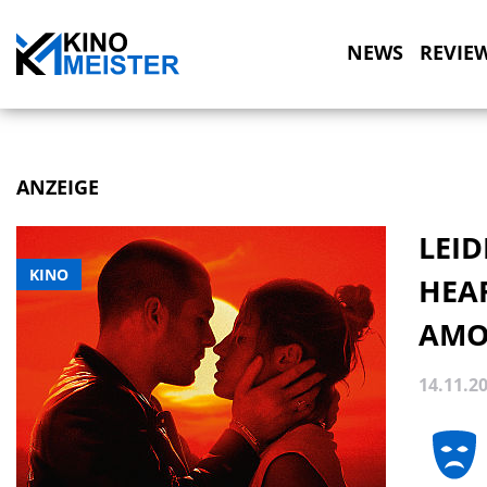
NEWS
REVIE
ANZEIGE
LEI
KINO
HEA
AMO
14.11.2