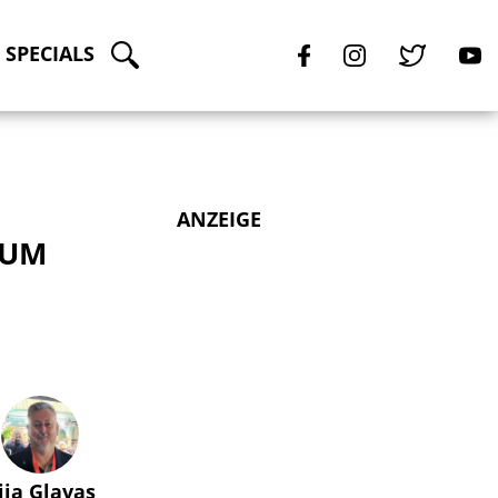
SPECIALS
ANZEIGE
TUM
lija Glavas