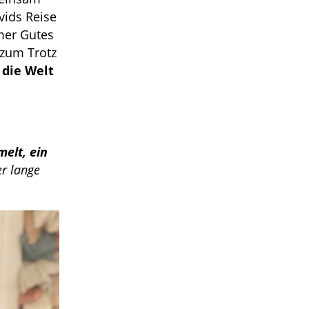
vids Reise
mer Gutes
 zum Trotz
 die Welt
elt, ein
r lange