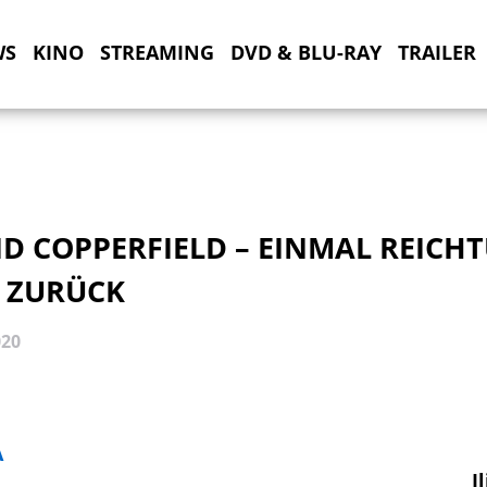
WS
KINO
STREAMING
DVD & BLU-RAY
TRAILER
ID COPPERFIELD – EINMAL REICH
 ZURÜCK
020
A
I