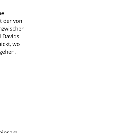
he
t der von
inzwischen
d Davids
ickt, wo
rgehen,
emeinsam