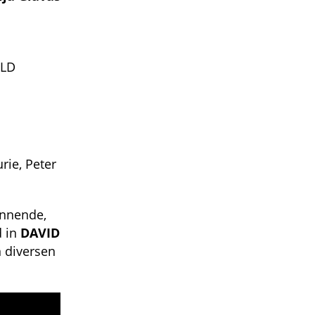
ELD
rie, Peter
annende,
d in
DAVID
n diversen