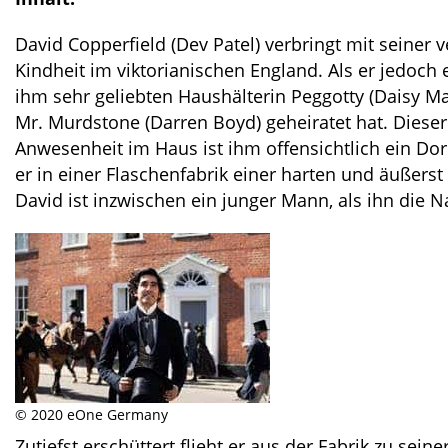
David Copperfield (Dev Patel) verbringt mit seiner 
Kindheit im viktorianischen England. Als er jedoc
ihm sehr geliebten Haushälterin Peggotty (Daisy Ma
Mr. Murdstone (Darren Boyd) geheiratet hat. Diese
Anwesenheit im Haus ist ihm offensichtlich ein Do
er in einer Flaschenfabrik einer harten und äußers
David ist inzwischen ein junger Mann, als ihn die N
© 2020 eOne Germany
Zutiefst erschüttert flieht er aus der Fabrik zu se