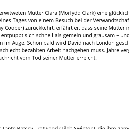
verwitweten Mutter Clara (Morfydd Clark) eine glücklic
h eines Tages von einem Besuch bei der Verwandtschaf
y Cooper) zurückkehrt, erfährt er, dass seine Mutter 
r entpuppt sich schnell als gemein und grausam – un
rn im Auge. Schon bald wird David nach London gesch
t schlecht bezahlten Arbeit nachgehen muss. Jahre ve
achricht vom Tod seiner Mutter erreicht.
iner Tante Betsey Trotwood (Tilda Swinton), die ihm g