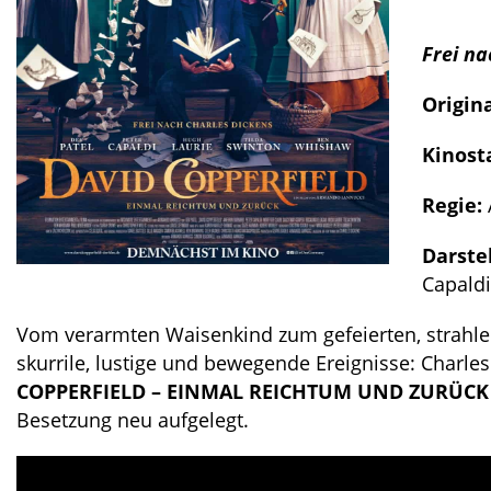
Frei na
Origina
Kinost
Regie:
Darste
Capaldi
Vom verarmten Waisenkind zum gefeierten, strahle
skurrile, lustige und bewegende Ereignisse: Charle
COPPERFIELD – EINMAL REICHTUM UND ZURÜC
Besetzung neu aufgelegt.