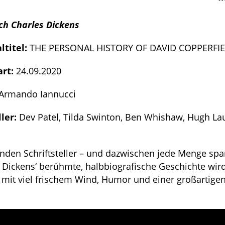
ch Charles Dickens
ltitel:
THE PERSONAL HISTORY OF DAVID COPPERFI
art:
24.09.2020
Armando Iannucci
ller:
Dev Patel, Tilda Swinton, Ben Whishaw, Hugh Lau
nden Schriftsteller – und dazwischen jede Menge sp
s Dickens‘ berühmte, halbbiografische Geschichte wir
K
mit viel frischem Wind, Humor und einer großartige