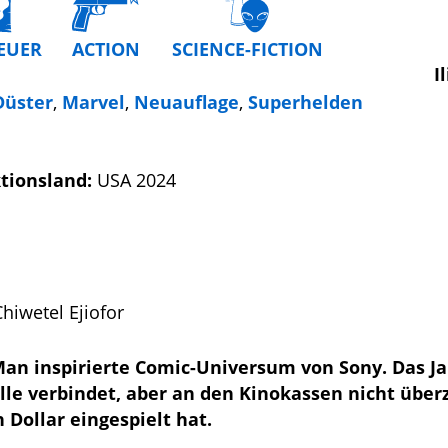
EUER
ACTION
SCIENCE-FICTION
I
Düster
,
Marvel
,
Neuauflage
,
Superhelden
tionsland:
USA 2024
hiwetel Ejiofor
-Man inspirierte Comic-Universum von Sony. Das J
lle verbindet, aber an den Kinokassen nicht übe
 Dollar eingespielt hat.