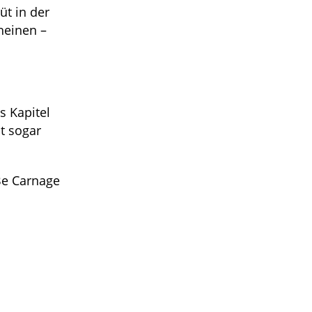
üt in der
heinen –
s Kapitel
ht sogar
Be Carnage