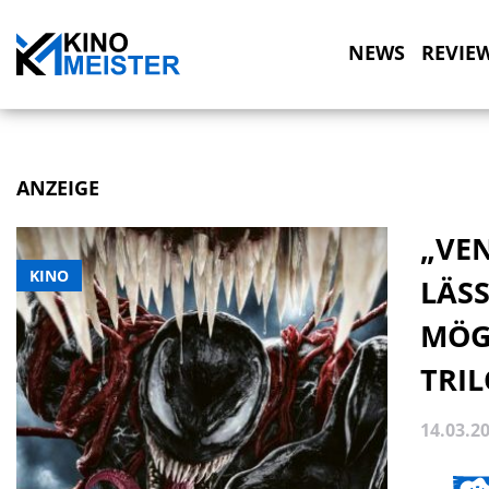
NEWS
REVIE
ANZEIGE
„VEN
KINO
LÄSS
MÖGL
TRI
14.03.2