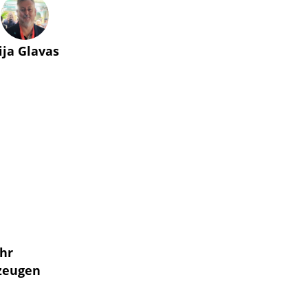
lija Glavas
ahr
rzeugen