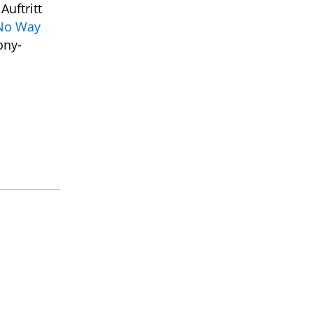
Auftritt
No Way
ony-