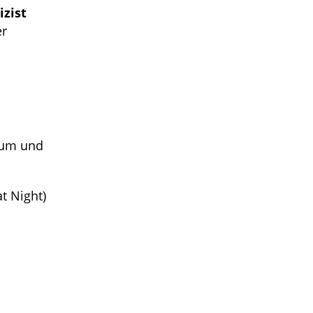
izist
er
htum und
t Night)