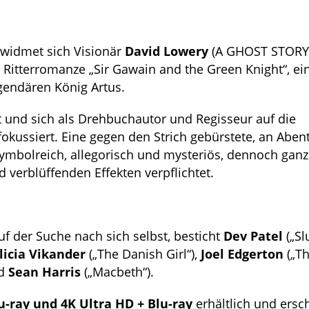
widmet sich Visionär
David Lowery
(A GHOST STORY)
Ritterromanze „Sir Gawain and the Green Knight“, ei
gendären König Artus.
t und sich als Drehbuchautor und Regisseur auf die
okussiert. Eine gegen den Strich gebürstete, an Aben
symbolreich, allegorisch und mysteriös, dennoch gan
verblüffenden Effekten verpflichtet.
uf der Suche nach sich selbst, besticht
Dev Patel
(„S
licia Vikander
(„The Danish Girl“),
Joel Edgerton
(„T
nd
Sean Harris
(„Macbeth“).
u-ray und 4K Ultra HD + Blu-ray
erhältlich und ersc