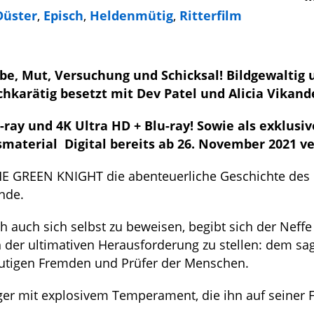
Düster
,
Episch
,
Heldenmütig
,
Ritterfilm
be, Mut, Versuchung und Schicksal!
Bildgewaltig 
hkarätig besetzt mit Dev Patel und Alicia Vikand
-ray und 4K Ultra HD + Blu-ray! Sowie als exklusiv
usmaterial
Digital bereits ab 26. November 2021 ve
 THE GREEN KNIGHT die abenteuerliche Geschichte des
unde.
ch auch sich selbst zu beweisen, begibt sich der Neff
ch der ultimativen Herausforderung zu stellen: dem s
äutigen Fremden und Prüfer der Menschen.
er mit explosivem Temperament, die ihn auf seiner F