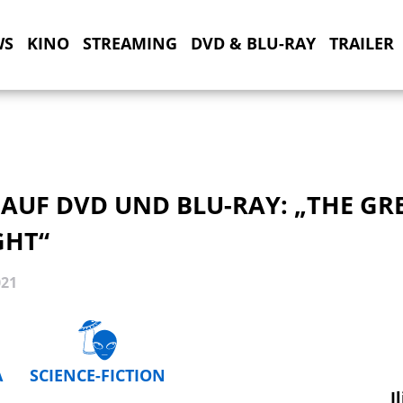
WS
KINO
STREAMING
DVD & BLU-RAY
TRAILER
 AUF DVD UND BLU-RAY: „THE GR
GHT“
021
A
SCIENCE-FICTION
I