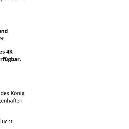
und
er
.
es 4K
rfügbar.
e des König
agenhaften
lucht