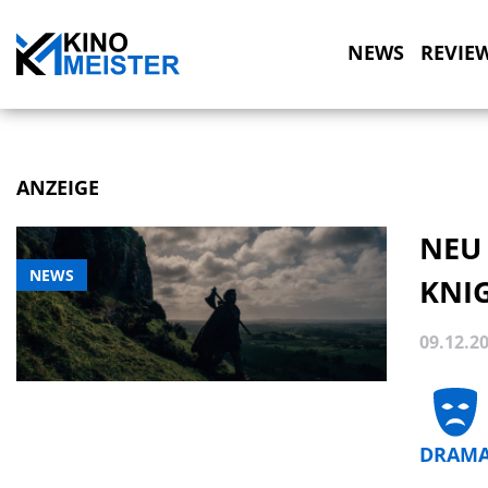
NEWS
REVIE
ANZEIGE
NEU
NEWS
KNI
09.12.2
DRAM