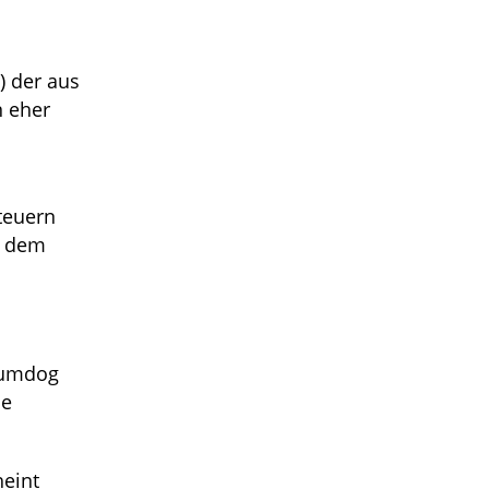
 der aus
n eher
teuern
z dem
lumdog
he
heint