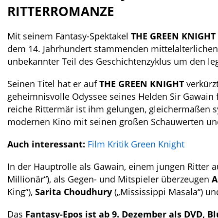
RITTERROMANZE
Mit seinem Fantasy-Spektakel
THE GREEN KNIGHT
dem 14. Jahrhundert stammenden mittelalterlichen 
unbekannter Teil des Geschichtenzyklus um den le
Seinen Titel hat er auf
THE GREEN KNIGHT
verkürz
geheimnisvolle Odyssee seines Helden Sir Gawain f
reiche Rittermär ist ihm gelungen, gleichermaßen 
modernen Kino mit seinen großen Schauwerten und 
Auch interessant:
Film Kritik Green Knight
In der Hauptrolle als Gawain, einem jungen Ritter a
Millionär“), als Gegen- und Mitspieler überzeugen
A
King“),
Sarita Choudhury
(„Mississippi Masala“) u
Das
Fantasy-Epos ist ab 9. Dezember als DVD, Bl