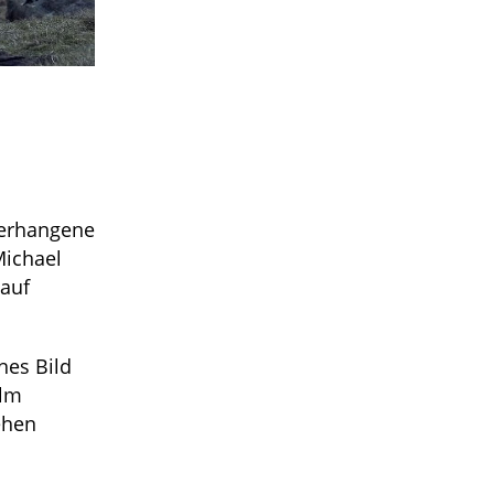
verhangene
Michael
 auf
hes Bild
ilm
ehen