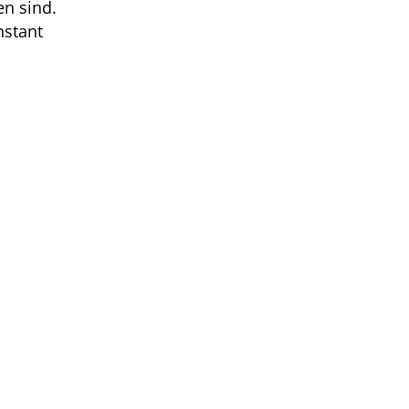
en sind.
nstant