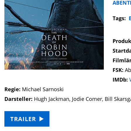
ABENT
Tags:
Produk
Startd
Filmlä
FSK:
Ab
IMDb:
Regie:
Michael Sarnoski
Darsteller:
Hugh Jackman, Jodie Comer, Bill Skarsg
TRAILER