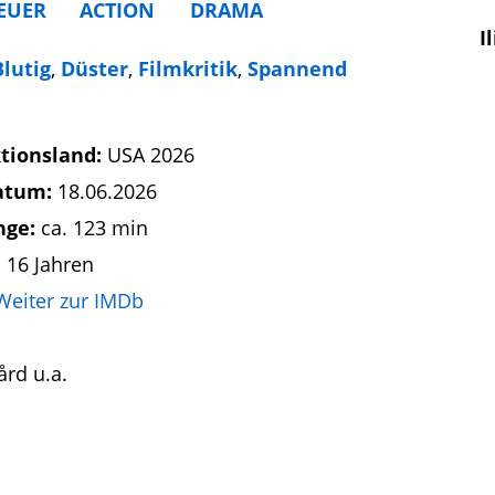
EUER
ACTION
DRAMA
I
Blutig
,
Düster
,
Filmkritik
,
Spannend
tionsland:
USA 2026
atum:
18.06.2026
nge:
ca. 123 min
 16 Jahren
Weiter zur IMDb
ård u.a.