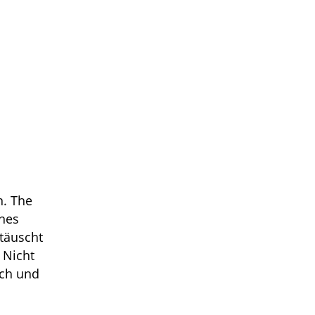
n. The
ines
täuscht
 Nicht
sch und