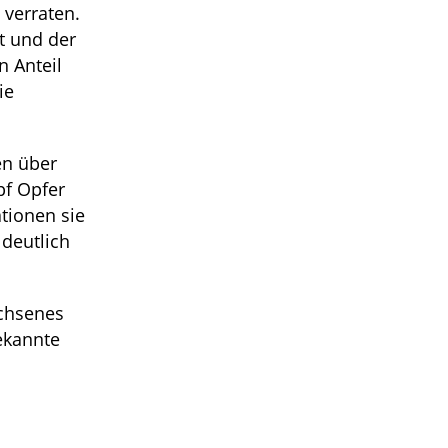
 verraten.
t und der
n Anteil
ie
en über
pf Opfer
ationen sie
 deutlich
achsenes
ekannte