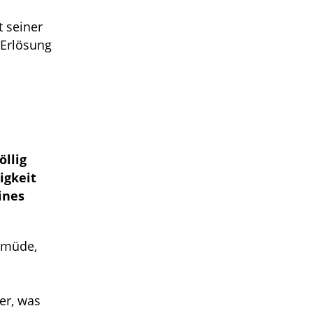
 seiner
 Erlösung
öllig
igkeit
ines
t müde,
er, was