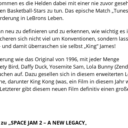
kommen es die Helden dabei mit einer nie zuvor ges
n Basketball-Stars zu tun. Das epische Match „Tune
orderung in LeBrons Leben.
 neu zu definieren und zu erkennen, wie wichtig es 
 scheren sich nicht viel um Konventionen, sondern las
 – und damit überraschen sie selbst „King“ James!
derung wie das Original von 1996, mit jeder Menge
ty Bird, Daffy Duck, Yosemite Sam, Lola Bunny (Zen
uchen auf. Dazu gesellen sich in diesem erweiterten L
, darunter King Kong (was, ein Film in diesem Jahr 
 Letzterer gibt diesem neuen Film definitiv einen gro
e zu „SPACE JAM 2 – A NEW LEGACY
„