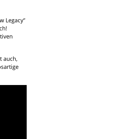
ew Legacy“
ch!
tiven
t auch,
sartige