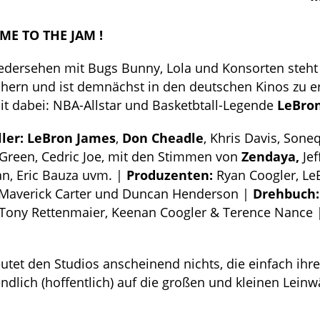
E TO THE JAM !
dersehen mit Bugs Bunny, Lola und Konsorten steht
chern und ist demnächst in den deutschen Kinos zu e
t dabei: NBA-Allstar und Basketbtall-Legende
LeBro
ller: LeBron James
,
Don Cheadle
, Khris Davis, Sone
Green, Cedric Joe, mit den Stimmen von
Zendaya,
Jef
n, Eric Bauza uvm. |
Produzenten:
Ryan Coogler, Le
 Maverick Carter und Duncan Henderson |
Drehbuch:
 Tony Rettenmaier, Keenan Coogler & Terence Nance 
tet den Studios anscheinend nichts, die einfach ihre
endlich (hoffentlich) auf die großen und kleinen Lein