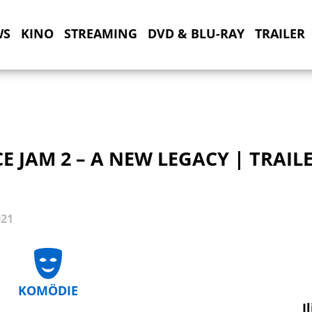
WS
KINO
STREAMING
DVD & BLU-RAY
TRAILER
E JAM 2 – A NEW LEGACY | TRAILE
021
KOMÖDIE
I