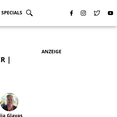
SPECIALS
ANZEIGE
R |
lija Glavas