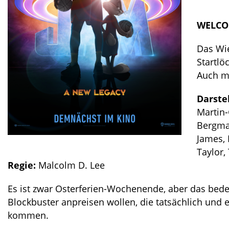
WELCOM
Das Wie
Startlö
Auch mi
Darste
Martin-
Bergma
James,
Taylor,
Regie:
Malcolm D. Lee
Es ist zwar Osterferien-Wochenende, aber das bedeu
Blockbuster anpreisen wollen, die tatsächlich und 
kommen.