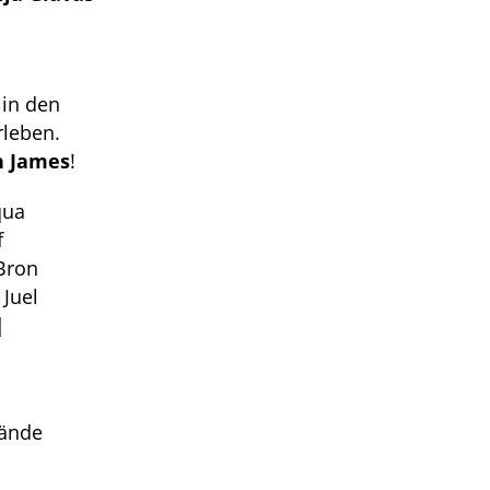
 in den
rleben.
n James
!
qua
f
Bron
Juel
|
wände