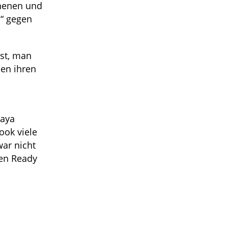
ehenen und
s“ gegen
ist, man
sen ihren
daya
ook viele
war nicht
ßen Ready