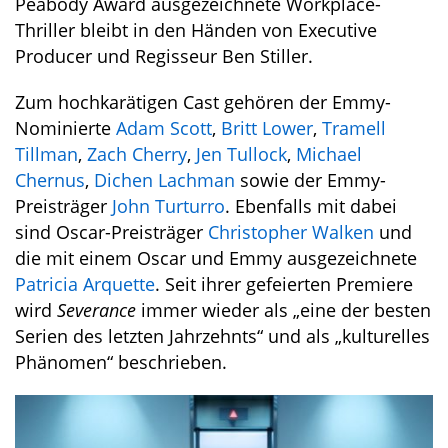
Peabody Award ausgezeichnete Workplace-
Thriller bleibt in den Händen von Executive
Producer und Regisseur Ben Stiller.
Zum hochkarätigen Cast gehören der Emmy-
Nominierte
Adam Scott
,
Britt Lower
,
Tramell
Tillman
,
Zach Cherry
,
Jen Tullock
,
Michael
Chernus
,
Dichen Lachman
sowie der Emmy-
Preisträger
John Turturro
. Ebenfalls mit dabei
sind Oscar-Preisträger
Christopher Walken
und
die mit einem Oscar und Emmy ausgezeichnete
Patricia Arquette
. Seit ihrer gefeierten Premiere
wird
Severance
immer wieder als „eine der besten
Serien des letzten Jahrzehnts“ und als „kulturelles
Phänomen“ beschrieben.