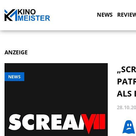
NEWS
REVIE
ANZEIGE
„SCR
NEWS
PATR
ALS
28.10.2