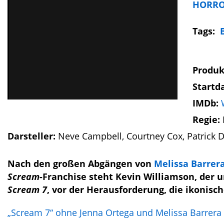
HORR
Tags:
Produk
Startd
IMDb:
Regie:
Darsteller:
Neve Campbell, Courtney Cox, Patrick 
Nach den großen Abgängen von
Melissa Barrer
Scream
-Franchise steht Kevin Williamson, der
Scream 7
, vor der Herausforderung, die ikonisc
„Scream 7“ ohne Jenna Ortega und Melissa Barrera