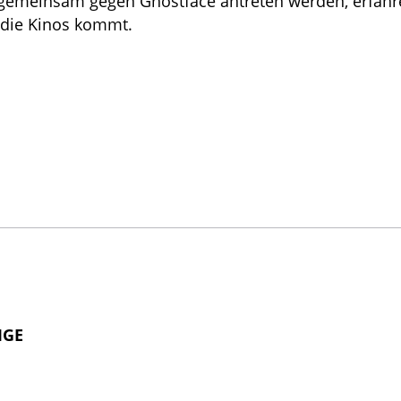
 gemeinsam gegen Ghostface antreten werden, erfahr
 die Kinos kommt.
IGE