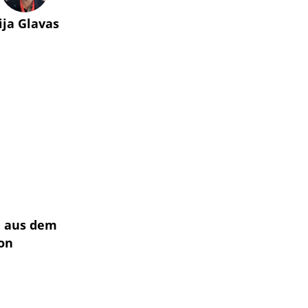
lija Glavas
n aus dem
on