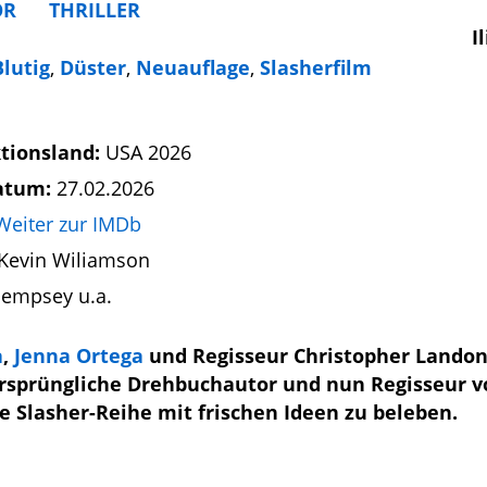
OR
THRILLER
I
Blutig
,
Düster
,
Neuauflage
,
Slasherfilm
tionsland:
USA 2026
atum:
27.02.2026
Weiter zur IMDb
Kevin Wiliamson
Dempsey u.a.
a
,
Jenna Ortega
und Regisseur Christopher Lando
 ursprüngliche Drehbuchautor und nun Regisseur v
he Slasher-Reihe mit frischen Ideen zu beleben.