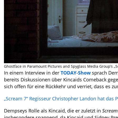
Ghostface in Paramount Pictures and Spyglass Media Group’s „S
In einem Interview in der
TODAY-Show
sprach Demp
bereits Diskussionen über Kincaids Comeback gegeb
sich offen für eine Rückkehr und verriet, dass es 
„Scream 7“ Regisseur Christopher Landon hat das P
Dempseys Rolle als Kincaid, die er zuletzt in
Scream
insbesondere spannend, da Kincaid und Sidney Pres