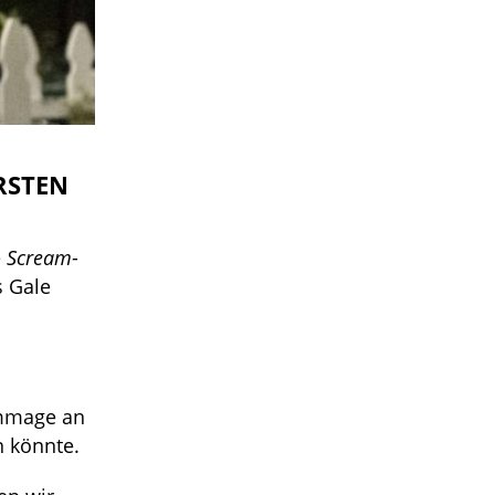
RSTEN
e
Scream
-
s Gale
mmage an
n könnte.