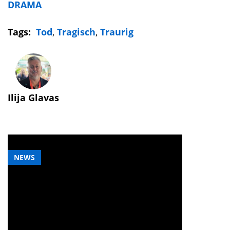
DRAMA
Tags:
Tod
,
Tragisch
,
Traurig
Ilija Glavas
NEWS