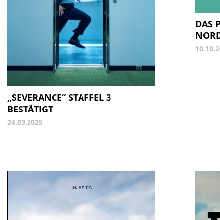
DAS 
NORD
10.10.
„SEVERANCE“ STAFFEL 3
BESTÄTIGT
24.03.2025