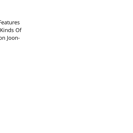
Features
Kinds Of
on Joon-