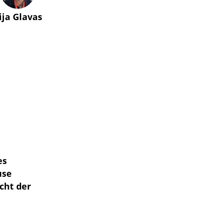
lija Glavas
es
use
cht der