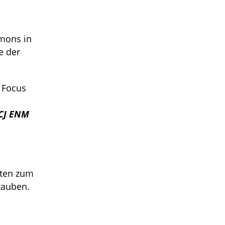
emons in
e der
 Focus
 CJ ENM
iten zum
tauben.