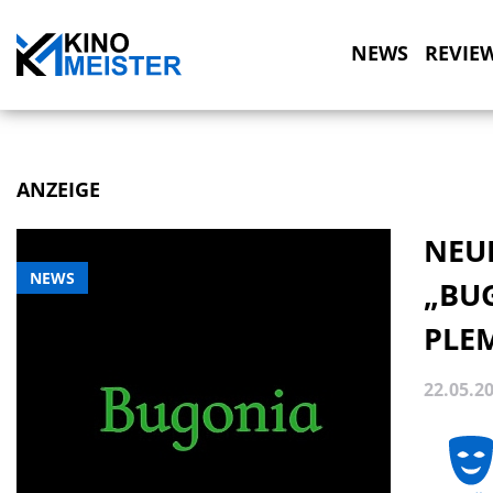
NEWS
REVIE
ANZEIGE
NEU
NEWS
„BU
PLE
22.05.2