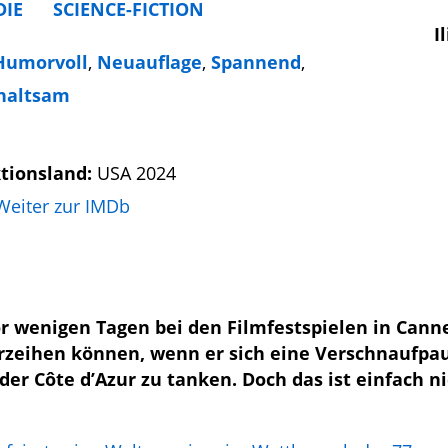
IE
SCIENCE-FICTION
I
Humorvoll
,
Neuauflage
,
Spannend
,
haltsam
tionsland:
USA 2024
Weiter zur IMDb
or wenigen Tagen bei den Filmfestspielen in Cann
erzeihen können, wenn er sich eine Verschnaufpa
er Côte d’Azur zu tanken. Doch das ist einfach ni