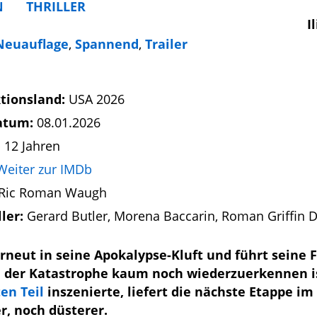
N
THRILLER
I
Neuauflage
,
Spannend
,
Trailer
tionsland:
USA 2026
atum:
08.01.2026
 12 Jahren
Weiter zur IMDb
Ric Roman Waugh
ller:
Gerard Butler, Morena Baccarin, Roman Griffin D
rneut in seine Apokalypse-Kluft und führt seine F
h der Katastrophe kaum noch wiederzuerkennen i
ten Teil
inszenierte, liefert die nächste Etappe im
r, noch düsterer.