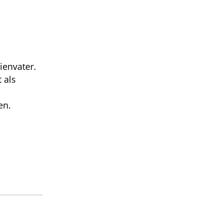
ienvater.
 als
en.