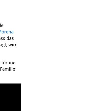
de
Morena
ass das
gt, wird
rstörung
Familie