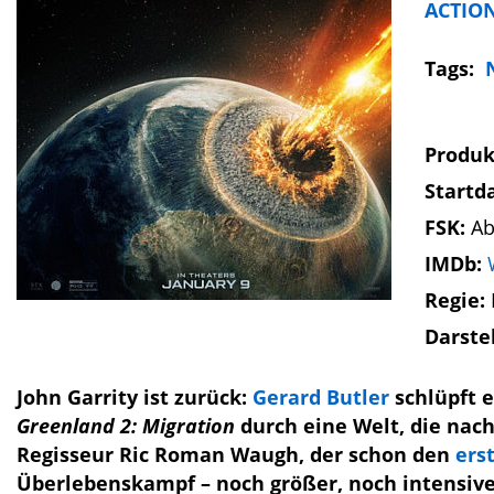
ACTIO
Tags:
Produk
Startd
FSK:
Ab
IMDb:
Regie:
Darste
John Garrity ist zurück:
Gerard Butler
schlüpft e
Greenland 2: Migration
durch eine Welt, die nac
Regisseur Ric Roman Waugh, der schon den
ers
Überlebenskampf – noch größer, noch intensive