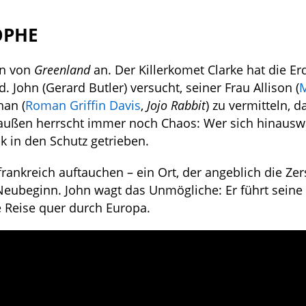
OPHE
en von
Greenland
an. Der Killerkomet Clarke hat die Er
 John (Gerard Butler) versucht, seiner Frau Allison (
han (
Roman Griffin Davis
,
Jojo Rabbit
) zu vermitteln, d
raußen herrscht immer noch Chaos: Wer sich hinauswa
 in den Schutz getrieben.
frankreich auftauchen – ein Ort, der angeblich die Ze
Neubeginn. John wagt das Unmögliche: Er führt seine 
 Reise quer durch Europa.