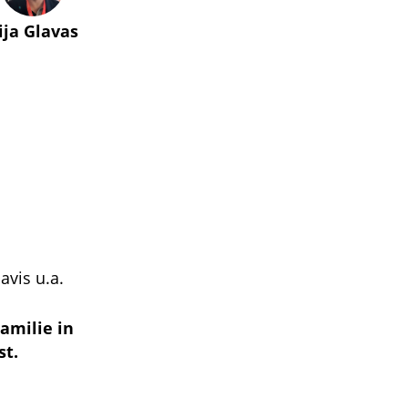
lija Glavas
avis u.a.
amilie in
st.