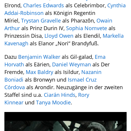
Elrond,
Charles Edwards
als Celebrimbor,
Cynthia
Addai-Robinson
als Königin Regentin
Míriel,
Trystan Gravelle
als Pharazôn,
Owain
Arthur
als Prinz Durin IV,
Sophia Nomvete
als
Prinzessin Disa,
Lloyd Owen
als Elendil,
Markella
Kavenagh
als Elanor „Nori“ Brandyfuß.
Dazu
Benjamin Walker
als Gil-galad,
Ema
Horvath
als Eärien,
Daniel Weyman
als Der
Fremde,
Max Baldry
als Isildur,
Nazanin
Boniadi
als Bronwyn und
Ismael Cruz
Córdova
als Arondir. Neuzugänge in der zweiten
Staffel sind u.a.
Ciarán Hinds
,
Rory
Kinnear
und
Tanya Moodie
.