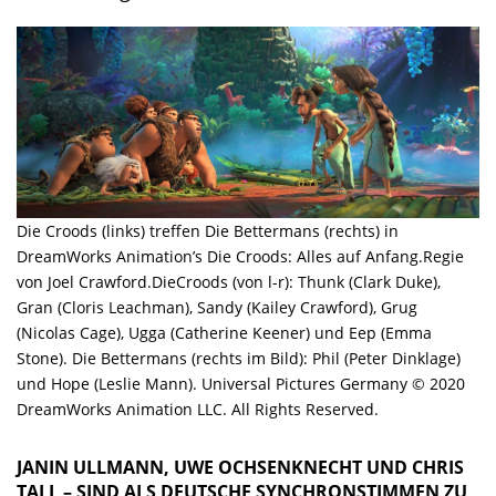
Die Croods (links) treffen Die Bettermans (rechts) in
DreamWorks Animation’s Die Croods: Alles auf Anfang.Regie
von Joel Crawford.DieCroods (von l-r): Thunk (Clark Duke),
Gran (Cloris Leachman), Sandy (Kailey Crawford), Grug
(Nicolas Cage), Ugga (Catherine Keener) und Eep (Emma
Stone). Die Bettermans (rechts im Bild): Phil (Peter Dinklage)
und Hope (Leslie Mann). Universal Pictures Germany © 2020
DreamWorks Animation LLC. All Rights Reserved.
JANIN ULLMANN, UWE OCHSENKNECHT UND CHRIS
TALL – SIND ALS DEUTSCHE SYNCHRONSTIMMEN ZU