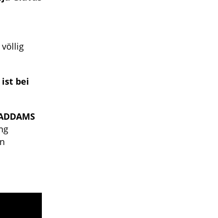
völlig
ist bei
E ADDAMS
ng
en