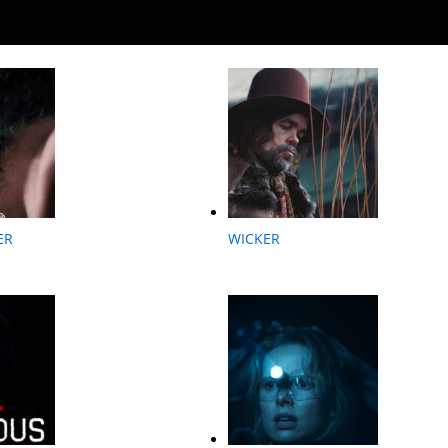
ER
WICKER