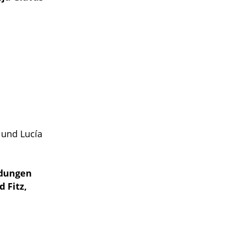
e und Lucía
ndungen
 Fitz,