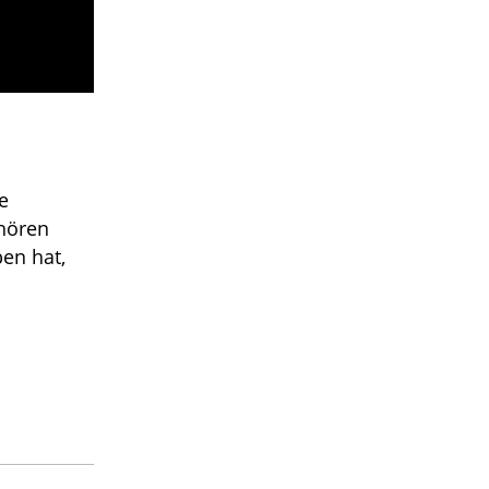
ne
hören
en hat,