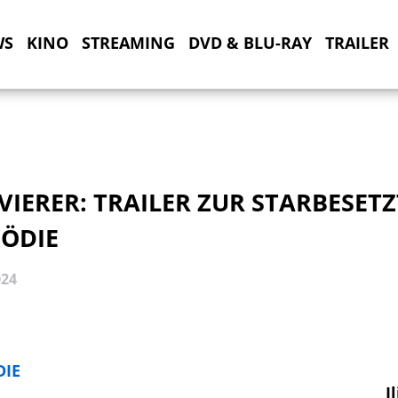
WS
KINO
STREAMING
DVD & BLU-RAY
TRAILER
VIERER: TRAILER ZUR STARBESET
ÖDIE
024
IE
I