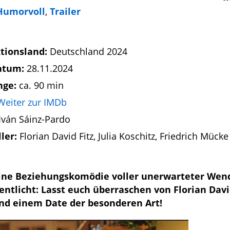
Humorvoll
,
Trailer
tionsland:
Deutschland 2024
atum:
28.11.2024
nge:
ca. 90 min
Weiter zur IMDb
Iván Sáinz-Pardo
ller:
Florian David Fitz, Julia Koschitz, Friedrich Mück
 eine Beziehungskomödie voller unerwarteter We
entlicht: Lasst euch überraschen von Florian David
 und einem Date der besonderen Art!