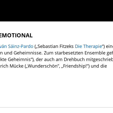
 EMOTIONAL
Iván Sáinz-Pardo
(„Sebastian Fitzeks
Die Therapie
“) ei
n und Geheimnisse. Zum starbesetzten Ensemble ge
fekte Geheimnis“), der auch am Drehbuch mitgeschrieb
drich Mücke („Wunderschön“, „Friendship!“) und die