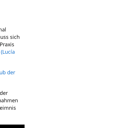
mal
muss sich
Praxis
a
(Lucía
aub der
ider
Annahmen
heimnis