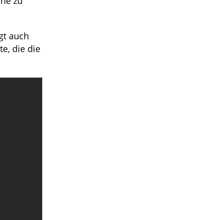
öhe zu
gt auch
e, die die