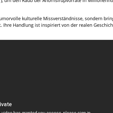
r
), um den Raub der Ahornsirupvorräte in Millionenh
humorvolle kulturelle Missverständnisse, sondern brin
hre Handlung ist inspiriert von der realen Geschicht