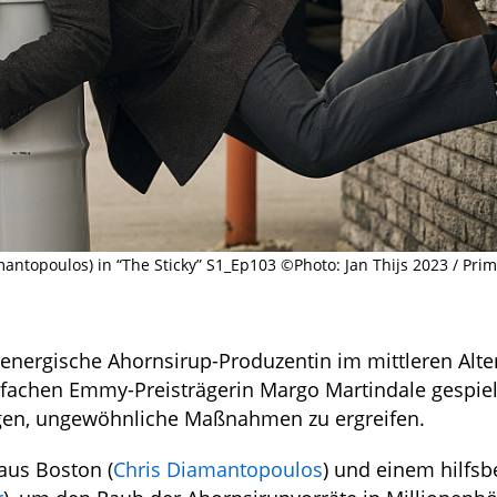
antopoulos) in “The Sticky” S1_Ep103 ©Photo: Jan Thijs 2023 / Pri
energische Ahornsirup-Produzentin im mittleren Alter
reifachen Emmy-Preisträgerin Margo Martindale gespie
gen, ungewöhnliche Maßnahmen zu ergreifen.
aus Boston (
Chris Diamantopoulos
) und einem hilfsb