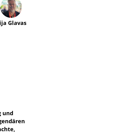
lija Glavas
g und
egendären
achte,