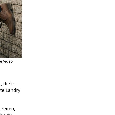
me Video
, die in
lte Landry
ereiten,