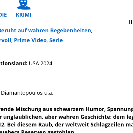
IE
KRIMI
I
Beruht auf wahren Begebenheiten
,
voll
,
Prime Video
,
Serie
tionsland:
USA 2024
s Diamantopoulos u.a.
inierende Mischung aus schwarzem Humor, Spannun
er unglaublichen, aber wahren Geschichte: dem l
. Bei diesem Raub, der weltweit Schlagzeilen m
Quebecs Reserven gestohlen.