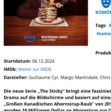
KOMÖD
Tags:
Humor
Produk
Startdatum:
06.12.2024
IMDb:
Weiter zur IMDb
Darsteller:
Guillaume Cyr, Margo Martindale, Chri
Die neue Serie „The Sticky“ bringt eine fasz
Drama auf die Bildschirme und basiert auf ein
„Großen Kanadischen Ahornsirup-Raub“ von 2012
wurden 18 Millionen Dollar an Ahornsirup aus 