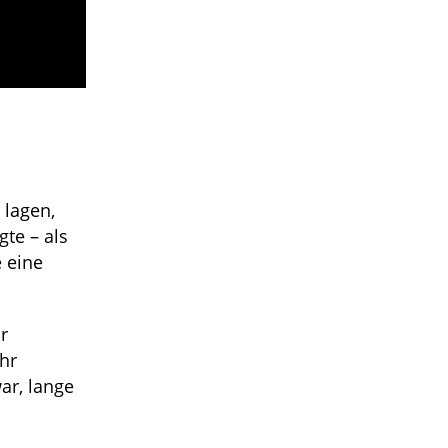
 lagen,
gte – als
 eine
ur
hr
ar, lange
s