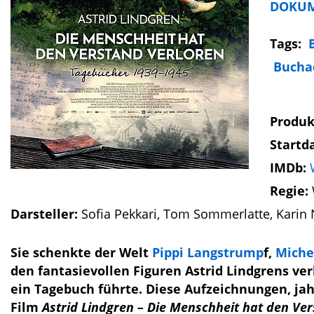
DOKUM
Tags:
Bucha
Produk
Startd
IMDb:
Regie:
Darsteller:
Sofia Pekkari, Tom Sommerlatte, Karin
Sie schenkte der Welt
Pippi Langstrump
f,
Miche
den fantasievollen Figuren Astrid Lindgrens ver
ein Tagebuch führte. Diese Aufzeichnungen, ja
Film
Astrid Lindgren – Die Menschheit hat den Ve