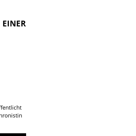
 EINER
fentlicht
hronistin