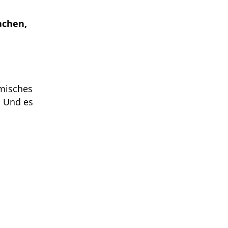
achen,
lmisches
. Und es