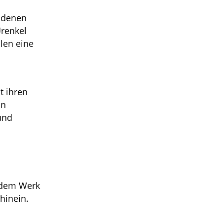
ladenen
renkel
len eine
t ihren
in
und
n dem Werk
hinein.