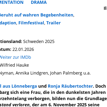
ENTATION
DRAMA
I
Beruht auf wahren Begebenheiten
,
daption
,
Filmfestival
,
Trailer
tionsland:
Schweden 2025
atum:
22.01.2026
Weiter zur IMDb
Wilfried Hauke
 Nyman, Annika Lindgren, Johan Palmberg u.a.
l aus Lönneberga
und
Ronja Räubertochter
. Doch
barg sich eine Frau, die in den dunkelsten Jahren
hrzehntelang verborgen, bilden nun die Grundlage
rstand verloren
, der am 6. November 2025 seine