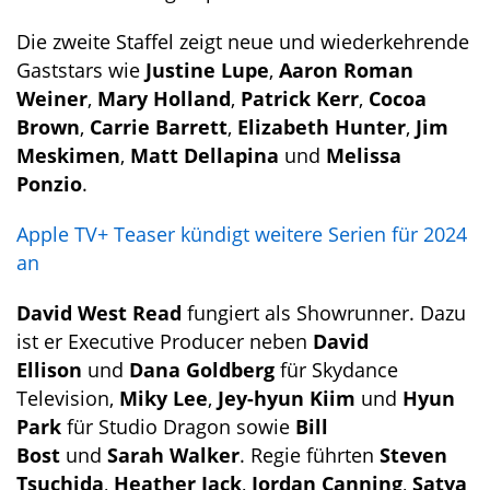
Die zweite Staffel zeigt neue und wiederkehrende
Gaststars wie
Justine Lupe
,
Aaron Roman
Weiner
,
Mary Holland
,
Patrick Kerr
,
Cocoa
Brown
,
Carrie Barrett
,
Elizabeth Hunter
,
Jim
Meskimen
,
Matt Dellapina
und
Melissa
Ponzio
.
Apple TV+ Teaser kündigt weitere Serien für 2024
an
David West Read
fungiert als Showrunner. Dazu
ist er Executive Producer neben
David
Ellison
und
Dana Goldberg
für Skydance
Television,
Miky Lee
,
Jey-hyun Kiim
und
Hyun
Park
für Studio Dragon sowie
Bill
Bost
und
Sarah Walker
. Regie führten
Steven
Tsuchida
,
Heather Jack
,
Jordan Canning
,
Satya