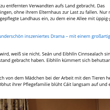
t zu entfernten Verwandten aufs Land gebracht. Das
gen, ohne ihrem Elternhaus zur Last zu fallen. Nur 
as gepflegte Landhaus ein, zu dem eine Allee mit üppig
wunderschön inszeniertes Drama – mit einem großarti
rd, weiß sie nicht. Seán und Eibhlín Cinnsealach sin
stand gebracht haben. Eibhlín kümmert sich behuts
 sich von dem Mädchen bei der Arbeit mit den Tieren he
bhut ihrer Pflegefamilie blüht Cáit langsam auf und 