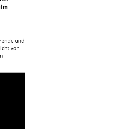
ilm
hrende und
icht von
en