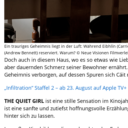
Ein trauriges Geheimnis liegt in der Luft: Während Eibhlín (Carri
(Andrew Bennett) reserviert. Warum? © Neue Visionen Filmverle
Doch auch in diesem Haus, wo es so etwas wie Liebe 
aber dauernden Schmerz seiner Bewohner ernährt. I
Geheimnis verborgen, auf dessen Spuren sich Cái
„Infiltration“ Staffel 2 – ab 23. August auf Apple TV+
THE QUIET GIRL
ist eine stille Sensation im Kinoja
ist eine sanfte und zutiefst hoffnungsvolle Erzäh
hinter sich zu lassen.