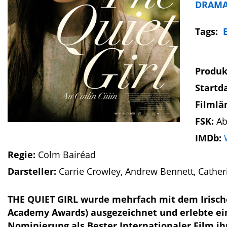
DRAM
Tags:
Produk
Startd
Filmlä
FSK:
Ab
IMDb:
Regie:
Colm Bairéad
Darsteller:
Carrie Crowley, Andrew Bennett, Catheri
THE QUIET GIRL wurde mehrfach mit dem Irischen
Academy Awards) ausgezeichnet und erlebte eine
Nominierung als Bester Internationaler Film i