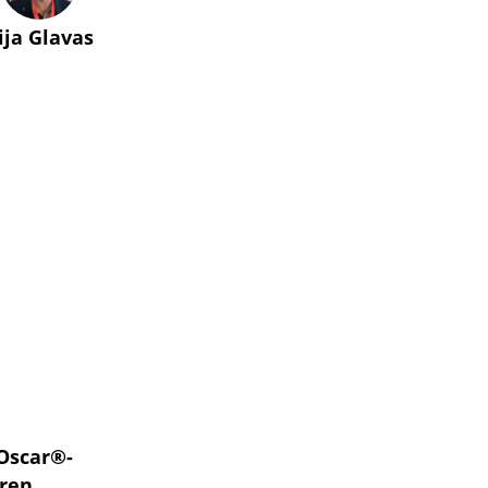
lija Glavas
 Oscar®-
eren