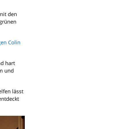
mit den
-grünen
gen Colin
d hart
am und
lfen lässt
entdeckt