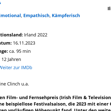
A
I
Emotional
,
Empathisch
,
Kämpferisch
tionsland:
Irland 2022
atum:
16.11.2023
nge:
ca. 95 min
 12 Jahren
Weiter zur IMDb
ne Clinch u.a.
 Film- und Fernsehpreis (Irish Film & Television
 beispiellose Festivalsaison, die 2023 mit einer
hren vorläufigen Höhepunkt fand. Unter den weit