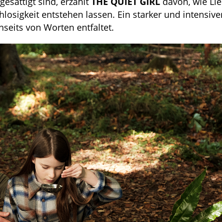
esättigt sind, erzählt
THE QUIET GIRL
davon, wie Li
igkeit entstehen lassen. Ein starker und intensiver
enseits von Worten entfaltet.