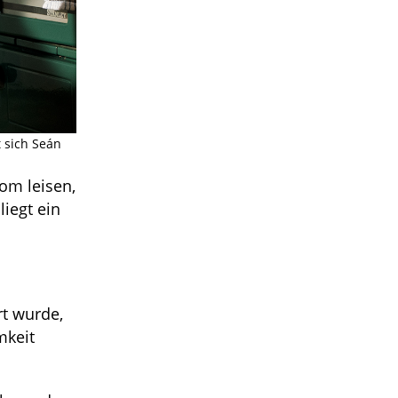
t sich Seán
vom leisen,
iegt ein
rt wurde,
mkeit