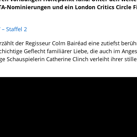
TA-Nominierungen und ein London Critics Circle F
– Staffel 2
rzählt der Regisseur Colm Bairéad eine zutiefst berü
hichtige Geflecht familiärer Liebe, die auch im Anges
e Schauspielerin Catherine Clinch verleiht ihrer still