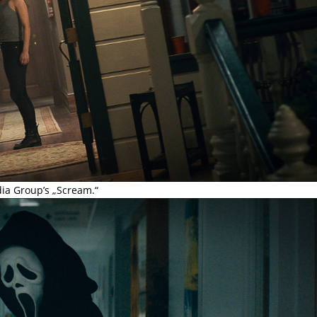
ia Group’s „Scream.“