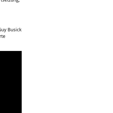
Guy Busick
rte