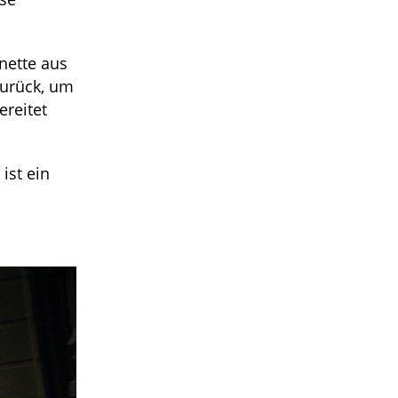
nette aus
zurück, um
ereitet
ist ein