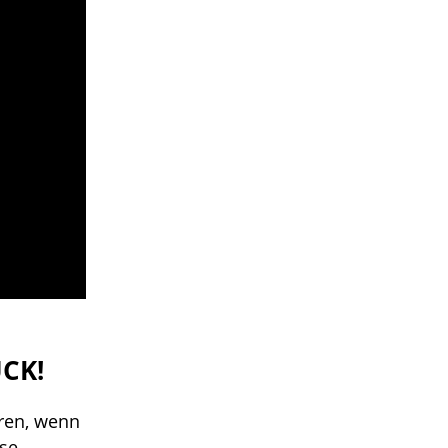
CK!
eren, wenn
use