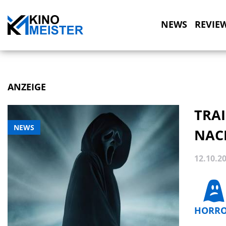
NEWS
REVIE
ANZEIGE
TRA
NEWS
NAC
12.10.2
HORR