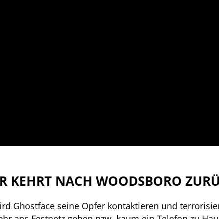
R KEHRT NACH WOODSBORO ZURÜ
d Ghostface seine Opfer kontaktieren und terrorisi
ehr ans Festnetz gehen nzw. kaum ein Telefon zu Ha