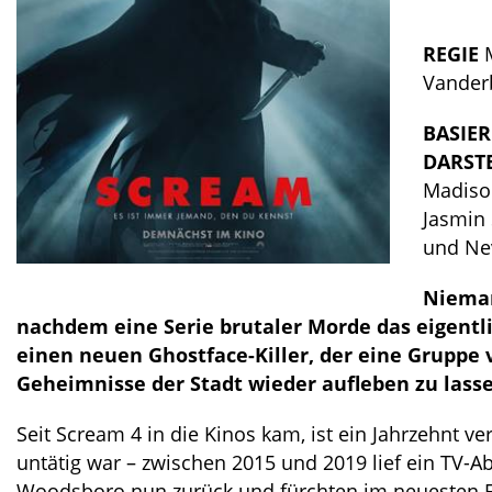
REGIE
M
Vanderb
BASIE
DARST
Madison
Jasmin 
und Ne
Nieman
nachdem eine Serie brutaler Morde das eigentli
einen neuen Ghostface-Killer, der eine Gruppe 
Geheimnisse der Stadt wieder aufleben zu lass
Seit Scream 4 in die Kinos kam, ist ein Jahrzehnt 
untätig war – zwischen 2015 und 2019 lief ein TV-
Woodsboro nun zurück und fürchten im neuesten Fi