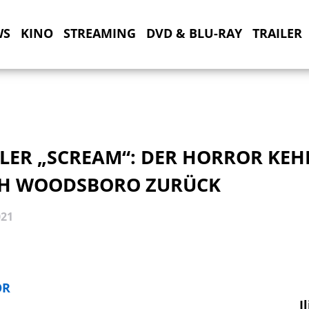
WS
KINO
STREAMING
DVD & BLU-RAY
TRAILER
ILER „SCREAM“: DER HORROR KEH
H WOODSBORO ZURÜCK
021
OR
I