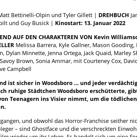
att Bettinelli-Olpin und Tyler Gillett |
DREHBUCH
Ja
ilt und Guy Busick |
Kinostart: 13. Januar 2022
REND AUF DEN CHARAKTEREN VON Kevin Williams
ELLER
Melissa Barrera, Kyle Gallner, Mason Gooding,
, Dylan Minnette, Jenna Ortega, Jack Quaid, Marley S
Savoy Brown, Sonia Ammar, mit Courteney Cox, Davi
ve Campbell
d ist sicher in Woodsboro … und jeder verdächtig
ch ruhige Städtchen Woodsboro erschütterte, gib
von Teenagern ins Visier nimmt, um die tödlichen
en.
vergangen, und obwohl das Horror-Franchise seither ni
Ableger – sind Ghostface und die verschreckten Einwo
lm wieder um ihr Leben. Es handelt sich um eine For