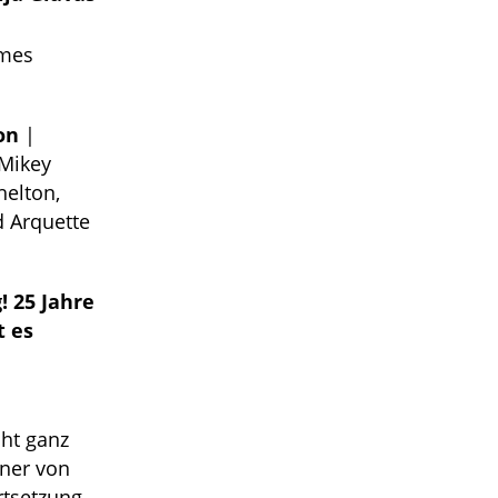
mes
on
|
 Mikey
helton,
d Arquette
! 25 Jahre
t es
cht ganz
hner von
tsetzung,