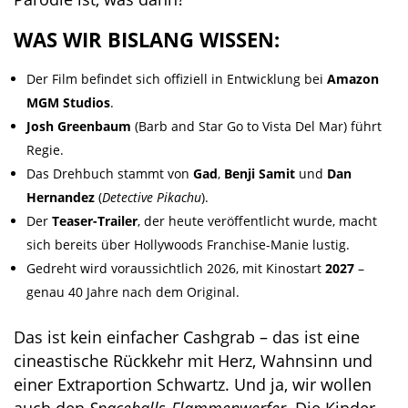
WAS WIR BISLANG WISSEN:
Der Film befindet sich offiziell in Entwicklung bei
Amazon
MGM Studios
.
Josh Greenbaum
(Barb and Star Go to Vista Del Mar) führt
Regie.
Das Drehbuch stammt von
Gad
,
Benji Samit
und
Dan
Hernandez
(
Detective Pikachu
).
Der
Teaser-Trailer
, der heute veröffentlicht wurde, macht
sich bereits über Hollywoods Franchise-Manie lustig.
Gedreht wird voraussichtlich 2026, mit Kinostart
2027
–
genau 40 Jahre nach dem Original.
Das ist kein einfacher Cashgrab – das ist eine
cineastische Rückkehr mit Herz, Wahnsinn und
einer Extraportion Schwartz. Und ja, wir wollen
auch den
Spaceballs-Flammenwerfer
. Die Kinder