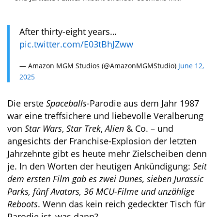
After thirty-eight years…
pic.twitter.com/E03tBhJZww
— Amazon MGM Studios (@AmazonMGMStudio)
June 12,
2025
Die erste
Spaceballs
-Parodie aus dem Jahr 1987
war eine treffsichere und liebevolle Veralberung
von
Star Wars
,
Star Trek
,
Alien
& Co. – und
angesichts der Franchise-Explosion der letzten
Jahrzehnte gibt es heute mehr Zielscheiben denn
je. In den Worten der heutigen Ankündigung:
Seit
dem ersten Film gab es zwei Dunes, sieben Jurassic
Parks, fünf Avatars, 36 MCU-Filme und unzählige
Reboots
. Wenn das kein reich gedeckter Tisch für
Parodie ist, was dann?