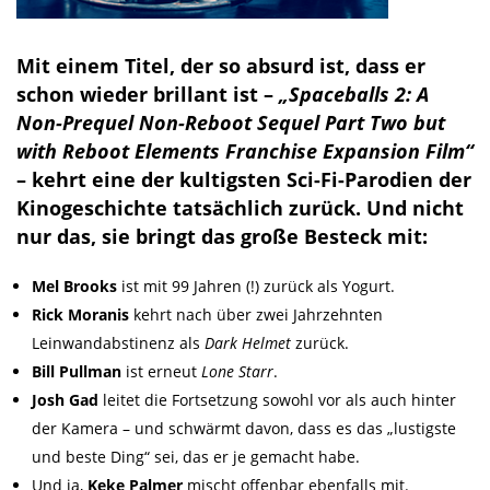
Mit einem Titel, der so absurd ist, dass er
schon wieder brillant ist –
„Spaceballs 2: A
Non-Prequel Non-Reboot Sequel Part Two but
with Reboot Elements Franchise Expansion Film“
– kehrt eine der kultigsten Sci-Fi-Parodien der
Kinogeschichte tatsächlich zurück. Und nicht
nur das, sie bringt das große Besteck mit:
Mel Brooks
ist mit 99 Jahren (!) zurück als Yogurt.
Rick Moranis
kehrt nach über zwei Jahrzehnten
Leinwandabstinenz als
Dark Helmet
zurück.
Bill Pullman
ist erneut
Lone Starr
.
Josh Gad
leitet die Fortsetzung sowohl vor als auch hinter
der Kamera – und schwärmt davon, dass es das „lustigste
und beste Ding“ sei, das er je gemacht habe.
Und ja,
Keke Palmer
mischt offenbar ebenfalls mit.