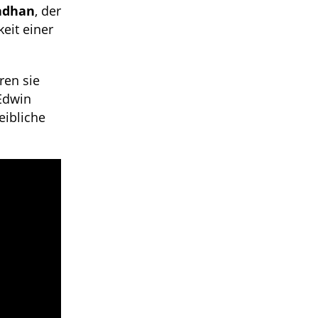
adhan
, der
eit einer
ren sie
 Edwin
eibliche