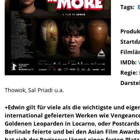
Tags:
Produk
Startd
Filmlä
IMDb:
Regie:
Darste
Thowok, Sal Priadi u.a.
+Edwin gilt für viele als die wichtigste und ei
international gefeierten Werken wie Vengeance
Goldenen Leoparden in Locarno, oder Postcards
Berlinale feierte und bei den Asian Film Awar
hat sich der Regisseur längst einen festen Platz