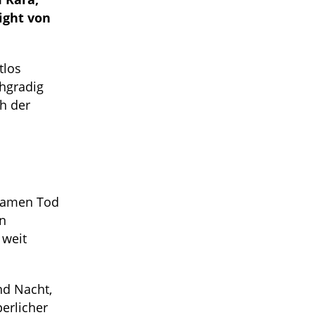
night von
tlos
chgradig
h der
tsamen Tod
en
 weit
nd Nacht,
erlicher