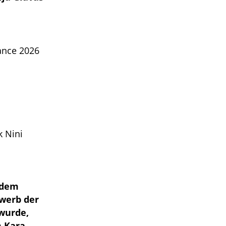
ance 2026
k Nini
 dem
ewerb der
wurde,
m Kara,