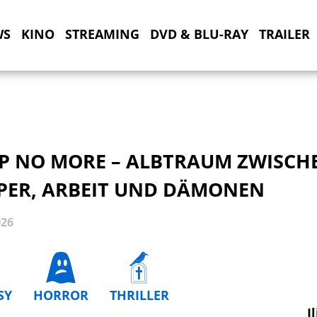
WS
KINO
STREAMING
DVD & BLU-RAY
TRAILER
EP NO MORE – ALBTRAUM ZWISCH
PER, ARBEIT UND DÄMONEN
026
SY
HORROR
THRILLER
I