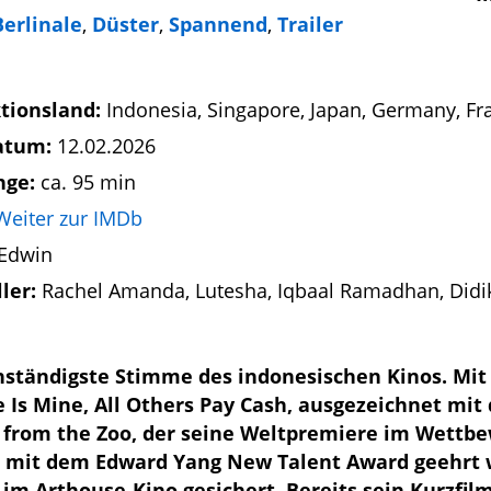
Berlinale
,
Düster
,
Spannend
,
Trailer
tionsland:
Indonesia, Singapore, Japan, Germany, Fr
atum:
12.02.2026
nge:
ca. 95 min
Weiter zur IMDb
Edwin
ller:
Rachel Amanda, Lutesha, Iqbaal Ramadhan, Didi
genständigste Stimme des indonesischen Kinos. Mit
 Is Mine, All Others Pay Cash, ausgezeichnet mit
 from the Zoo, der seine Weltpremiere im Wettb
ds mit dem Edward Yang New Talent Award geehrt 
 im Arthouse-Kino gesichert. Bereits sein Kurzfil