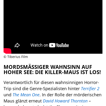
© Tiberius Film
MORDSMÄSSIGER WAHNSINN AUF H
OHER SEE: DIE KILLER-MAUS IST LOS!
Verantwortlich für diesen wahnsinnigen Horror-
Trip sind die Genre-Spezialisten hinter
Terrifier 2
und
The Mean One
. In der Rolle der mörderischen
Maus glänzt erneut
David Howard Thornton
–