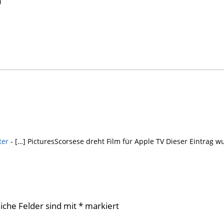
)
ter
- […] PicturesScorsese dreht Film für Apple TV Dieser Eintrag w
liche Felder sind mit
*
markiert