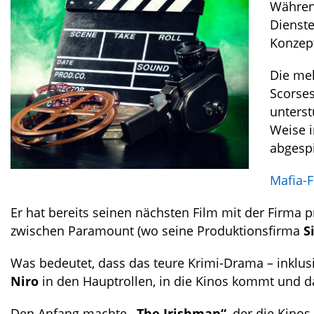
Währen
Dienste
Konzept
Die meh
Scorses
unterst
Weise i
abgespi
Mafia-F
Er hat bereits seinen nächsten Film mit der Firma p
zwischen Paramount (wo seine Produktionsfirma
S
Was bedeutet, dass das teure Krimi-Drama – inklu
Niro
in den Hauptrollen, in die Kinos kommt und da
Den Anfang machte
„The Irishman“
, der die Kinos