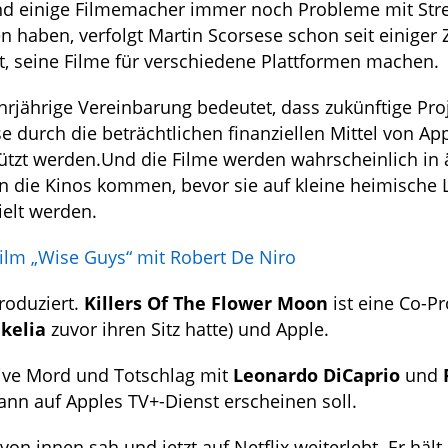
d einige Filmemacher immer noch Probleme mit Str
n haben, verfolgt Martin Scorsese schon seit einiger 
, seine Filme für verschiedene Plattformen machen.
rjährige Vereinbarung bedeutet, dass zukünftige Pro
e durch die beträchtlichen finanziellen Mittel von Ap
ützt werden.Und die Filme werden wahrscheinlich in 
n die Kinos kommen, bevor sie auf kleine heimische
elt werden.
ilm „Wise Guys“ mit Robert De Niro
roduziert.
Killers Of The Flower Moon
ist eine Co-P
ikelia
zuvor ihren Sitz hatte) und Apple.
sive Mord und Totschlag mit
Leonardo DiCaprio
und
nn auf Apples TV+-Dienst erscheinen soll.
 von innen sah und jetzt auf Netflix weiterlebt. Er hält