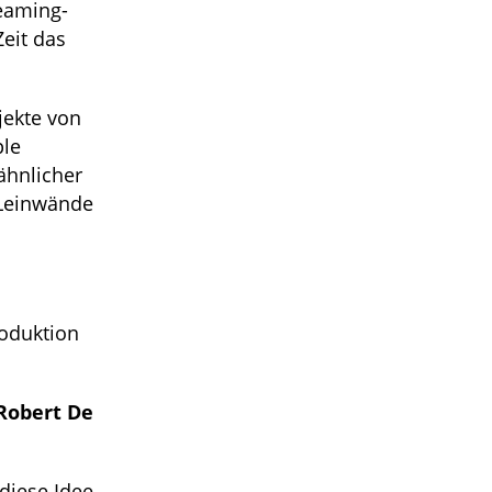
eaming-
Zeit das
jekte von
ple
ähnlicher
 Leinwände
roduktion
Robert De
 diese Idee