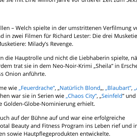
ollen – Welch spielte in der umstrittenen Verfilmung 
 in zwei Filmen für Richard Lester: Die drei Musketie
usketiere: Milady’s Revenge.
n die Hauptrolle und nicht die Liebhaberin spielte, n
em trat sie in dem Neo-Noir-Krimi „Sheila“ in Ersch
ass Onion anführte.
lme wie
„Feuerdrache“
, „
Natürlich Blond
„,
„Blaubart“
,
„
ehen war sie in Serien wie
„Chaos City“
, „
Seinfeld
“ un
ne Golden-Globe-Nominierung erhielt.
auch auf der Bühne auf und war eine erfolgreiche
Total Beauty and Fitness Program ins Leben rief und i
en sowie Hautpflegeprodukten entwickelte.