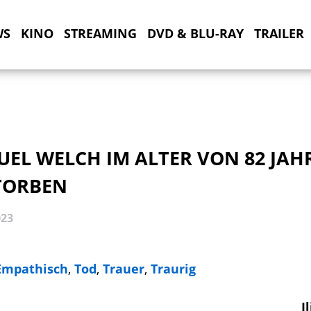
WS
KINO
STREAMING
DVD & BLU-RAY
TRAILER
UEL WELCH IM ALTER VON 82 JAH
TORBEN
023
Empathisch
,
Tod
,
Trauer
,
Traurig
I