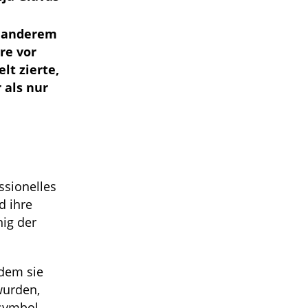
r anderem
re vor
lt zierte,
 als nur
ssionelles
d ihre
nig der
 dem sie
wurden,
symbol.