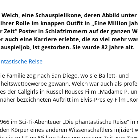
 Welch, eine Schauspielikone, deren Abbild unte
ihrer Rolle im knappen Outfit in „Eine Million Jah
r Zeit“ Poster in Schlafzimmern auf der ganzen We
r auch eine Karriere erlebte, die so viel mehr war
auspieljob, ist gestorben. Sie wurde 82 Jahre alt.
ntastische Reise
e Familie zog nach San Diego, wo sie Ballett- und
heitswettbewerbe gewann. Welch war auch als profe
nes der Callgirls in Russel Rouses Film „Madame P. un
näher bezeichneten Auftritt im Elvis-Presley-Film „Kö
966 im Sci-Fi-Abenteuer „Die phantastische Reise“ in
 den Körper eines anderen Wissenschaftlers injiziert 
 sie mit Eine Million Jahre vor unserer Zeit zum Sex