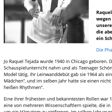
Raquel
wegen 
unsere
die abe
ein Sch
D
i
e
Pha
Jo Raquel Tejada wurde 1940 in Chicago geboren. Di
Schauspielunterricht nahm und als Teenager Schön
Model tätig. Ihr Leinwanddebüt gab sie 1964 als ei
Mädchen“, und im selben Jahr hatte sie einen nicht 
heißen Rhythmen“.
Eine ihrer frühesten und bekanntesten Rollen war 1
eine von mehreren Wissenschaftlern spielte, die in
um ein Hämatom zu entfernen. Im selben Jahr wurde