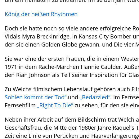
König der heißen Rhythmen
Doch sie hatte noch so viele andere erfolgreiche R
Vidals Myra Breckinridge, in Kansas City Bomber und
den sie einen Golden Globe gewann, und Die vier M
Sie war eine der ersten Frauen, die in einem Wester
1971 in dem Rache-Märchen Hannie Caulder. Außerd
den Rian Johnson als Teil seiner Inspiration für Gl
Zu Welchs filmischem Lebenslauf gehören auch Fi
Sohlen kommt der Tod“
und
„Bedazzled“
. Im Ferns
Fernsehfilm
„Right To Die“
zu sehen, für den sie ei
Neben ihrer Arbeit auf dem Bildschirm trat Welch 
Geschäftsfrau, die Mitte der 1980er Jahre Raquel’s 
Zeit eine Linie von Perücken und Haarverlängerung