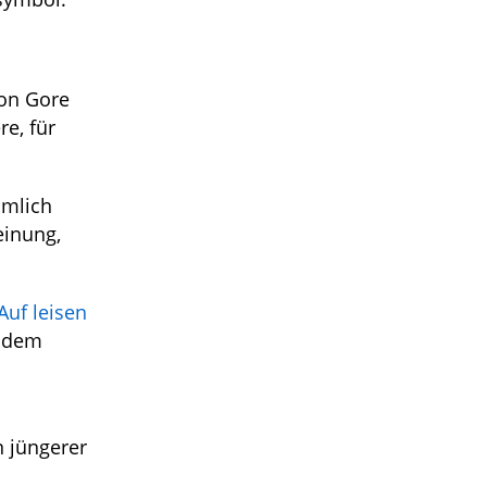
von Gore
re, für
ämlich
einung,
Auf leisen
d dem
n jüngerer