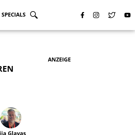
SPECIALS
ANZEIGE
REN
lija Glavas