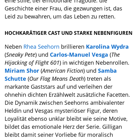
eine stille, tief emotionale Tragödie: die
Geschichte einer Frau, die gezwungen ist, das
Leid zu bewahren, um das Leben zu retten.
HOCHKARÄTIGER CAST UND STARKE NEBENFIGUREN
Neben
Rhea Seehorn
brillieren
Karolina Wydra
(
Sneaky Pete
) und
Carlos-Manuel Vesga
(
The
Hijacking of Flight 601
) in wichtigen Nebenrollen.
Miriam Shor
(
American Fiction
) und
Samba
Schutte
(
Our Flag Means Death
) treten als
markante Gaststars auf und verleihen der
ohnehin dichten Erzählwelt zusätzliche Facetten.
Die Dynamik zwischen Seehorns ambivalenter
Heldin und Vesgas mysteriöser Figur, deren
Loyalität ebenso unklar bleibt wie seine Motive,
bildet das emotionale Herz der Serie. Gilligan
bleibt damit seiner Vorliebe für moralisch