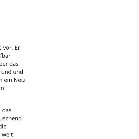
 vor. Er
fbar
über das
grund und
h ein Netz
en
d das
auschend
die
 weit