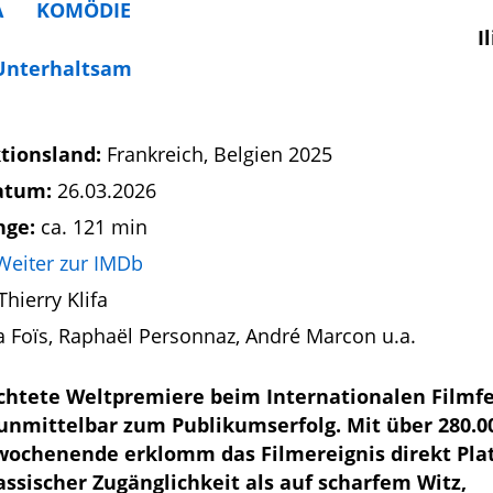
A
KOMÖDIE
I
Unterhaltsam
tionsland:
Frankreich, Belgien 2025
atum:
26.03.2026
nge:
ca. 121 min
Weiter zur IMDb
Thierry Klifa
na Foïs, Raphaël Personnaz, André Marcon u.a.
eachtete Weltpremiere beim Internationalen Filmfe
 unmittelbar zum Publikumserfolg. Mit über 280.0
ochenende erklomm das Filmereignis direkt Plat
assischer Zugänglichkeit als auf scharfem Witz,