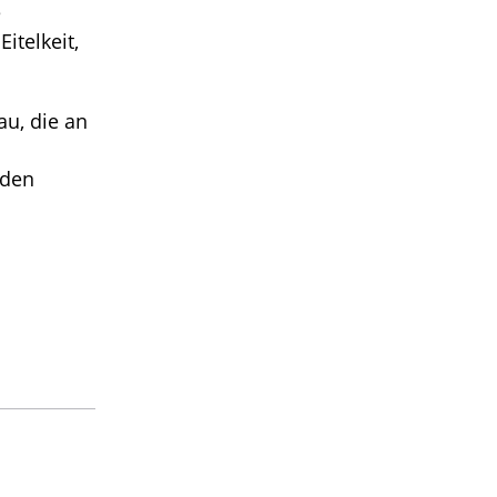
e
itelkeit,
au, die an
 den