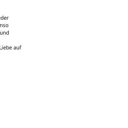
eder
enso
 und
Liebe auf