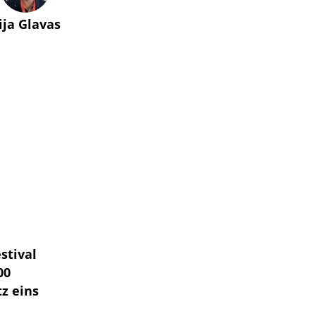
lija Glavas
stival
00
z eins