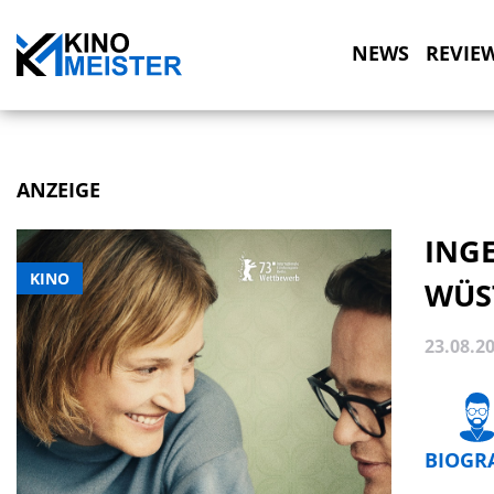
NEWS
REVIE
ANZEIGE
INGE
KINO
WÜST
23.08.2
BIOGR