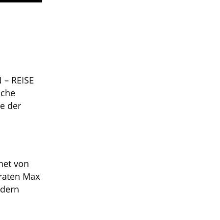
 – REISE
sche
ne der
net von
raten Max
ndern