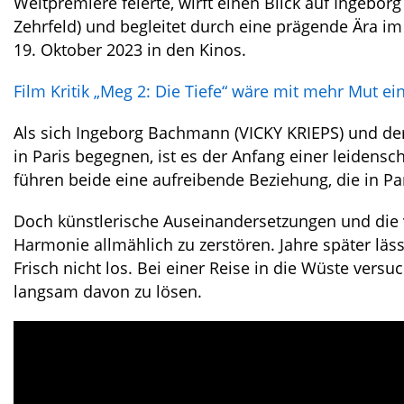
Weltpremiere feierte, wirft einen Blick auf Ingebo
Zehrfeld) und begleitet durch eine prägende Ära im 
19. Oktober 2023 in den Kinos.
Film Kritik „Meg 2: Die Tiefe“ wäre mit mehr Mut e
Als sich Ingeborg Bachmann (VICKY KRIEPS) und der
in Paris begegnen, ist es der Anfang einer leidensc
führen beide eine aufreibende Beziehung, die in Pa
Doch künstlerische Auseinandersetzungen und die v
Harmonie allmählich zu zerstören. Jahre später lä
Frisch nicht los. Bei einer Reise in die Wüste versu
langsam davon zu lösen.