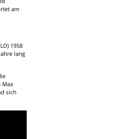
ld
artet am
ELD) 1958
Jahre lang
die
u Max
nd sich