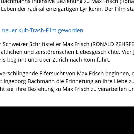
rg Bachmanns intensive Beziehung zu Max Frisch (Rona
Leben der radikal einzigartigen Lyrikerin. Der Film st
in neuer Kult-Trash-Film geworden
 Schweizer Schriftsteller Max Frisch (RONALD ZEHRF
haftlichen und zerstörerischen Liebesgeschichte. Vier 
ris beginnt und über Zürich nach Rom führt.
erschlingende Eifersucht von Max Frisch beginnen, 
sst Ingeborg Bachmann die Erinnerung an ihre Liebe z
cht sie, ihre Beziehung zu Max Frisch zu verarbeiten u