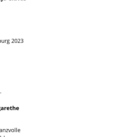
burg 2023
.
garethe
anzvolle