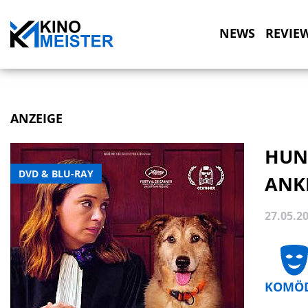
NEWS
REVIE
ANZEIGE
HUN
DVD & BLU-RAY
ANK
27.05.2
KOMÖD