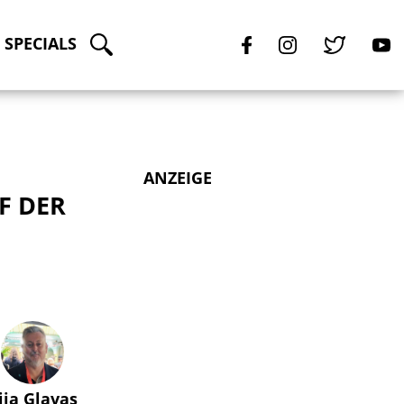
SPECIALS
ANZEIGE
F DER
lija Glavas