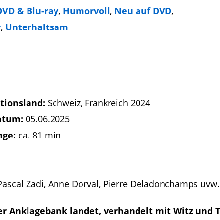
DVD & Blu-ray
,
Humorvoll
,
Neu auf DVD
,
r
,
Unterhaltsam
tionsland:
Schweiz, Frankreich 2024
atum:
05.06.2025
nge:
ca. 81 min
-Pascal Zadi, Anne Dorval, Pierre Deladonchamps uvw.
der Anklagebank landet, verhandelt mit Witz und 