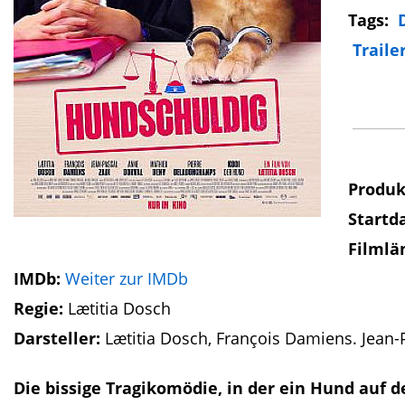
Tags:
Traile
Produk
Startd
Filmlä
IMDb:
Weiter zur IMDb
Regie:
Lætitia Dosch
Darsteller:
Lætitia Dosch, François Damiens. Jean
Die bissige Tragikomödie, in der ein Hund auf 