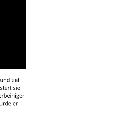
und tief
tert sie
erbeiniger
urde er