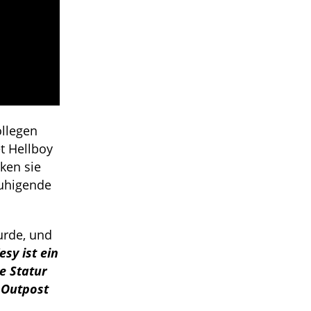
ollegen
t Hellboy
ken sie
ruhigende
urde, und
esy ist ein
ne Statur
 Outpost