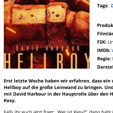
Tags:
Produk
Filmlä
FSK:
Un
IMDb:
Regie:
Darste
Erst letzte Woche haben wir erfahren, dass ei
Hellboy auf die große Leinwand zu bringen. Un
mit David Harbour in der Hauptrolle über den Ha
Kesy.
Falls ihr euch jetzt fragt: „Wer ist Kesy?“, dann habt