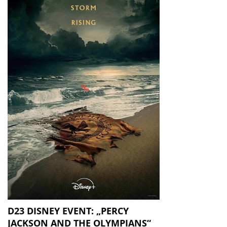
D23 DISNEY EVENT: „PERCY
JACKSON AND THE OLYMPIANS“