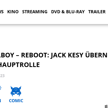
WS
KINO
STREAMING
DVD & BLU-RAY
TRAILER
LBOY – REBOOT: JACK KESY ÜBER
 HAUPTROLLE
023
N
COMIC
I