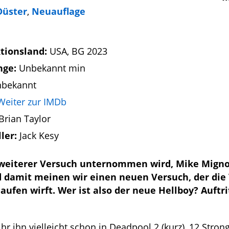
Düster
,
Neuauflage
tionsland:
USA, BG 2023
nge:
Unbekannt min
bekannt
Weiter zur IMDb
Brian Taylor
ller:
Jack Kesy
n weiterer Versuch unternommen wird, Mike Migno
d damit meinen wir einen neuen Versuch, der die
ufen wirft. Wer ist also der neue Hellboy? Auftri
 ihr ihn vielleicht schon in Deadpool 2 (kurz), 12 Strong