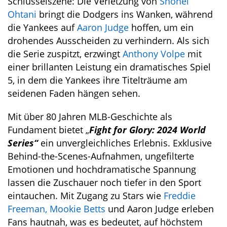
Schlüsselszene: Die Verletzung von
Shohei
Ohtani
bringt die Dodgers ins Wanken, während
die Yankees auf
Aaron Judge
hoffen, um ein
drohendes Ausscheiden zu verhindern. Als sich
die Serie zuspitzt, erzwingt
Anthony Volpe
mit
einer brillanten Leistung ein dramatisches Spiel
5, in dem die Yankees ihre Titelträume am
seidenen Faden hängen sehen.
Mit über 80 Jahren MLB-Geschichte als
Fundament bietet „
Fight for Glory: 2024 World
Series“
ein unvergleichliches Erlebnis. Exklusive
Behind-the-Scenes-Aufnahmen, ungefilterte
Emotionen und hochdramatische Spannung
lassen die Zuschauer noch tiefer in den Sport
eintauchen. Mit Zugang zu Stars wie
Freddie
Freeman,
Mookie Betts
und Aaron Judge erleben
Fans hautnah, was es bedeutet, auf höchstem