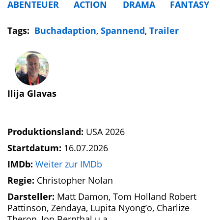
ABENTEUER
ACTION
DRAMA
FANTASY
Tags:
Buchadaption
,
Spannend
,
Trailer
Ilija Glavas
Produktionsland:
USA 2026
Startdatum:
16.07.2026
IMDb:
Weiter zur IMDb
Regie:
Christopher Nolan
Darsteller:
Matt Damon, Tom Holland Robert
Pattinson, Zendaya, Lupita Nyong’o, Charlize
Theron, Jon Bernthal u.a.